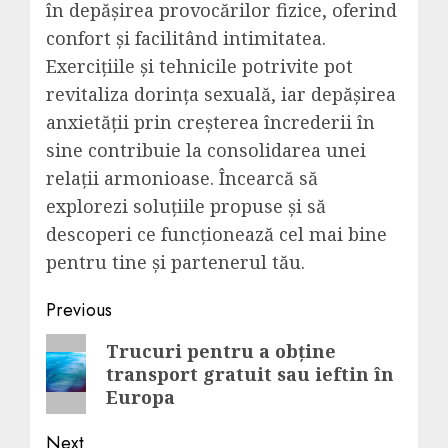
în depășirea provocărilor fizice, oferind
confort și facilitând intimitatea.
Exercițiile și tehnicile potrivite pot
revitaliza dorința sexuală, iar depășirea
anxietății prin creșterea încrederii în
sine contribuie la consolidarea unei
relații armonioase. Încearcă să
explorezi soluțiile propuse și să
descoperi ce funcționează cel mai bine
pentru tine și partenerul tău.
Post
Previous
navigation
Previous
Trucuri pentru a obține
transport gratuit sau ieftin în
post:
Europa
Next