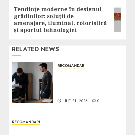
Tendințe moderne în designul
Next
grădinilor: soluții de
post:
amenajare, iluminat, coloristică
și aportul tehnologiei
RELATED NEWS
RECOMANDARI
Ce verifici înainte să
cumperi echipamente de
birou second-hand
pentru firmă
IULIE 31, 2026
0
RECOMANDARI
Banda led in toata casa?