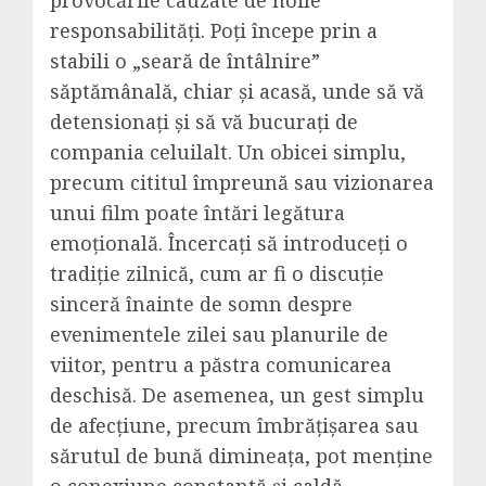
provocările cauzate de noile
responsabilități. Poți începe prin a
stabili o „seară de întâlnire”
săptămânală, chiar și acasă, unde să vă
detensionați și să vă bucurați de
compania celuilalt. Un obicei simplu,
precum cititul împreună sau vizionarea
unui film poate întări legătura
emoțională. Încercați să introduceți o
tradiție zilnică, cum ar fi o discuție
sinceră înainte de somn despre
evenimentele zilei sau planurile de
viitor, pentru a păstra comunicarea
deschisă. De asemenea, un gest simplu
de afecțiune, precum îmbrățișarea sau
sărutul de bună dimineața, pot menține