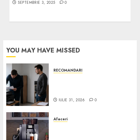
SEPTEMBRIE 3, 2025
0
YOU MAY HAVE MISSED
RECOMANDARI
Ce verifici înainte să cumperi
echipamente de birou second-
hand pentru firmă
IULIE 31, 2026
0
Afaceri
Cum obții un espressor în
comodat pentru firma ta: