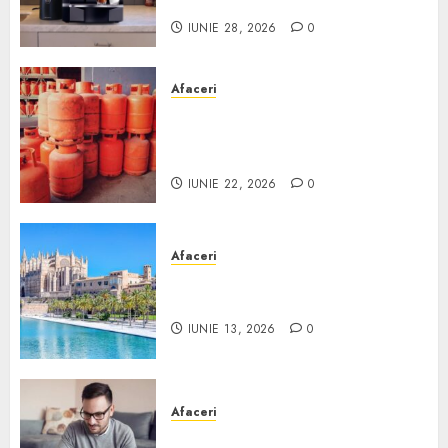
Scurt ghid
IUNIE 28, 2026
0
Afaceri
Unde se pot încărca corect și
legal buteliile de gaz în
România?
IUNIE 22, 2026
0
Afaceri
Ce poți face în Mallorca în
afară de plajă
IUNIE 13, 2026
0
Afaceri
Cum alegi o locuință dacă