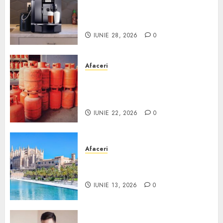
Cum obții un espressor în
comodat pentru firma ta:
Scurt ghid
IUNIE 28, 2026
0
Afaceri
Unde se pot încărca corect și
legal buteliile de gaz în
România?
IUNIE 22, 2026
0
Afaceri
Ce poți face în Mallorca în
afară de plajă
IUNIE 13, 2026
0