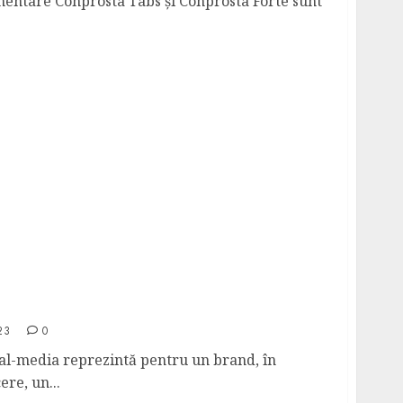
mentare Conprosta Tabs și Conprosta Forte sunt
Comunicare și atragerea clienților
23
0
al-media reprezintă pentru un brand, în
re, un...