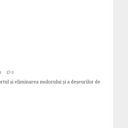
le de transport moloz în București?
3
0
rtul și eliminarea molozului și a deșeurilor de