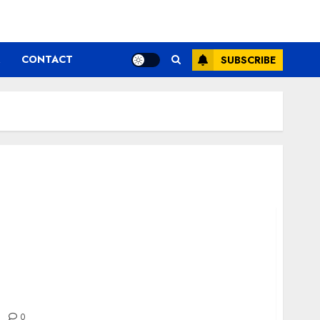
CONTACT
SUBSCRIBE
 este vacanța ideală pentru tine?
0