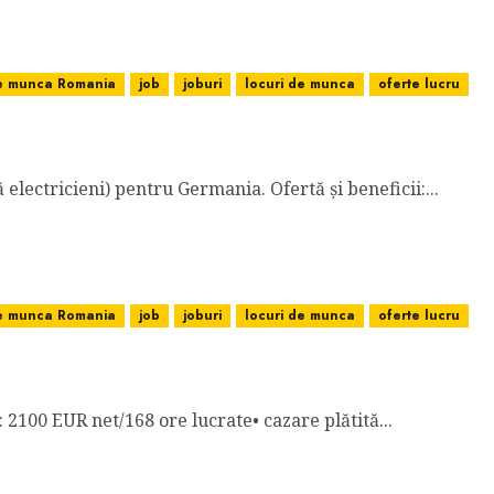
de munca Romania
job
joburi
locuri de munca
oferte lucru
ectricieni) pentru Germania. Ofertă și beneficii:...
de munca Romania
job
joburi
locuri de munca
oferte lucru
 LUCRATE, CAZARE PLĂTITĂ DE FIRMĂ
e: 2100 EUR net/168 ore lucrate• cazare plătită...