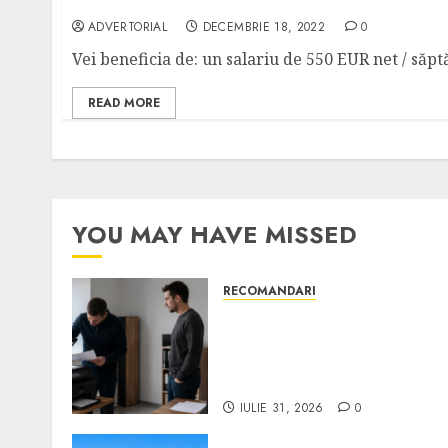
Instalator sisteme ventilație (Olanda), 550
ADVERTORIAL
DECEMBRIE 18, 2022
0
Vei beneficia de: un salariu de 550 EUR net / săpt
READ MORE
YOU MAY HAVE MISSED
RECOMANDARI
Ce verifici înainte să
cumperi echipamente de
birou second-hand pentru
firmă
IULIE 31, 2026
0