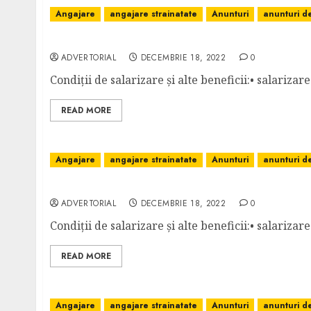
Angajare
angajare strainatate
Anunturi
anunturi 
DULGHER COFRAJE – AUSTRIA: ÎNCEPÂND CU
ADVERTORIAL
DECEMBRIE 18, 2022
0
Condiții de salarizare și alte beneficii:• salariza
READ MORE
Angajare
angajare strainatate
Anunturi
anunturi 
MONTATOR PARCHET – GERMANIA: 1900 EUR 
ADVERTORIAL
DECEMBRIE 18, 2022
0
Condiții de salarizare și alte beneficii:• salarizar
READ MORE
Angajare
angajare strainatate
Anunturi
anunturi 