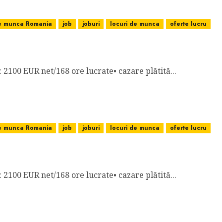
de munca Romania
job
joburi
locuri de munca
oferte lucru
00 EUR NET/168 ORE LUCRATE, CAZARE PLĂTITĂ
e: 2100 EUR net/168 ore lucrate• cazare plătită...
de munca Romania
job
joburi
locuri de munca
oferte lucru
ANIA: 2100 EUR NET/168 ORE LUCRATE, CAZARE PLĂ
e: 2100 EUR net/168 ore lucrate• cazare plătită...