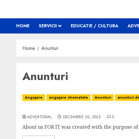
HOME
SERVICII
EDUCATIE / CULTURA
ADVE
Home
Anunturi
Anunturi
Angajare
angajare strainatate
Anunturi
anunturi 
Administrative assistant needed!
ADVERTORIAL
DECEMBRIE 20, 2022
0
About us FOR IT was created with the purpose of