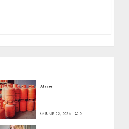
Afaceri
Unde se pot încărca corect
și legal buteliile de gaz în
România?
IUNIE 22, 2026
0