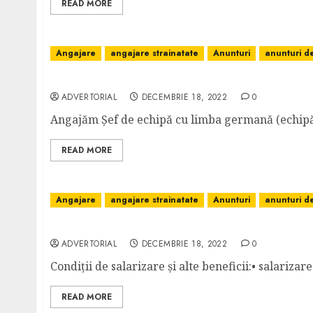
READ MORE
Angajare
angajare strainatate
Anunturi
anunturi 
Electrician sef echipa – Germania
ADVERTORIAL
DECEMBRIE 18, 2022
0
Angajăm Șef de echipă cu limba germană (echipă el
READ MORE
Angajare
angajare strainatate
Anunturi
anunturi 
TÂMPLAR – AUSTRIA: 2100 EUR NET/168 ORE
ADVERTORIAL
DECEMBRIE 18, 2022
0
Condiții de salarizare și alte beneficii:• salarizar
READ MORE