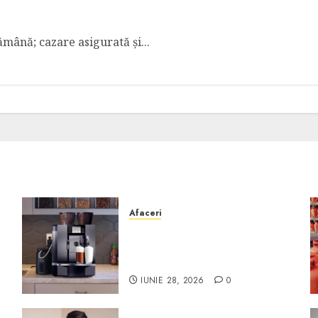
 EUR net/săptămână+cazare
ămână; cazare asigurată și...
Afaceri
Cum obții un espressor în
comodat pentru firma ta:
Scurt ghid
IUNIE 28, 2026
0