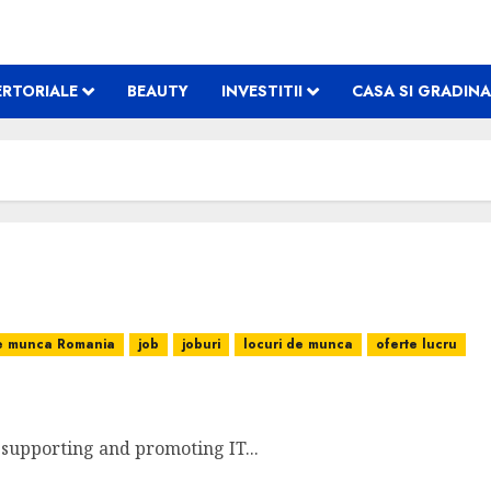
RTORIALE
BEAUTY
INVESTITII
CASA SI GRADINA
de munca Romania
job
joburi
locuri de munca
oferte lucru
 supporting and promoting IT...