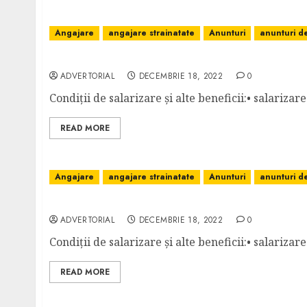
Angajare
angajare strainatate
Anunturi
anunturi 
ELECTRICIAN CONSTRUCȚII – GERMANIA: 21
ADVERTORIAL
DECEMBRIE 18, 2022
0
Condiții de salarizare și alte beneficii:• salarizar
READ MORE
Angajare
angajare strainatate
Anunturi
anunturi 
INSTALATOR (TERMICE ȘI SANITARE) – GERM
ADVERTORIAL
DECEMBRIE 18, 2022
0
Condiții de salarizare și alte beneficii:• salarizar
READ MORE