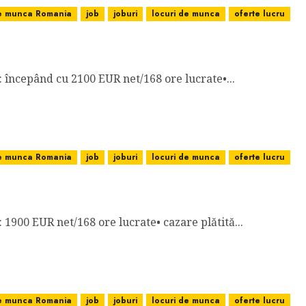
de munca Romania
job
joburi
locuri de munca
oferte lucru
 2100 EUR NET/168 ORE LUCRATE, CAZARE PLĂTITĂ D
re: începând cu 2100 EUR net/168 ore lucrate•...
de munca Romania
job
joburi
locuri de munca
oferte lucru
NET/168 ORE LUCRATE, CAZARE PLĂTITĂ DE FIRMĂ
e: 1900 EUR net/168 ore lucrate• cazare plătită...
de munca Romania
job
joburi
locuri de munca
oferte lucru