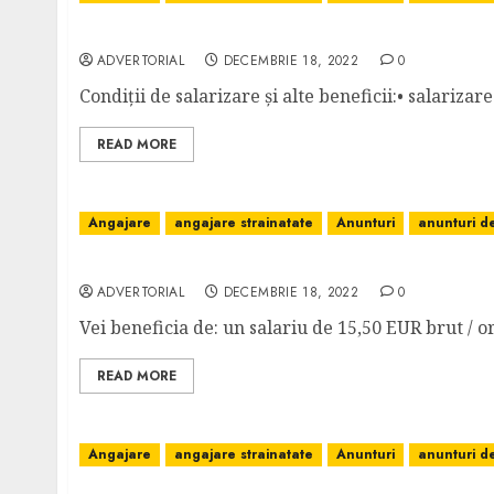
MACARAGIU – AUSTRIA: 2100 EUR NET/168 O
ADVERTORIAL
DECEMBRIE 18, 2022
0
Condiții de salarizare și alte beneficii:• salarizar
READ MORE
Angajare
angajare strainatate
Anunturi
anunturi 
Zidar (Austria), 2290 EUR net/lună+cazare
ADVERTORIAL
DECEMBRIE 18, 2022
0
Vei beneficia de: un salariu de 15,50 EUR brut / or
READ MORE
Angajare
angajare strainatate
Anunturi
anunturi 