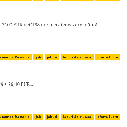
RE LUCRATE, CAZARE PLĂTITĂ DE FIRMĂ
e: 2100 EUR net/168 ore lucrate• cazare plătită...
de munca Romania
job
joburi
locuri de munca
oferte lucru
ă + 26,40 EUR...
de munca Romania
job
joburi
locuri de munca
oferte lucru