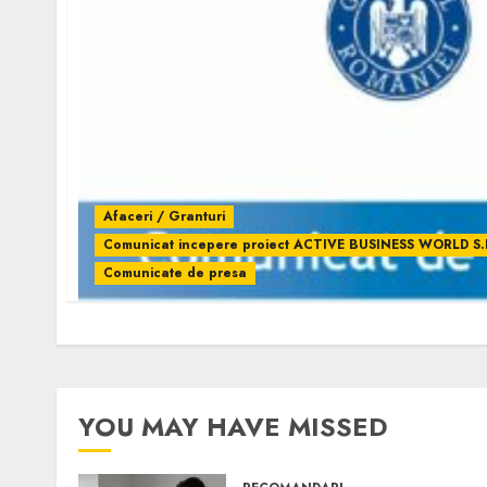
Afaceri / Granturi
Comunicat incepere proiect ACTIVE BUSINESS WORLD S.R
Comunicate de presa
YOU MAY HAVE MISSED