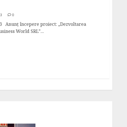
ect ACTIVE BUSINESS WORLD S.R.L. – Cod
23
0
 începere proiect: „Dezvoltarea
Business World SRL”...