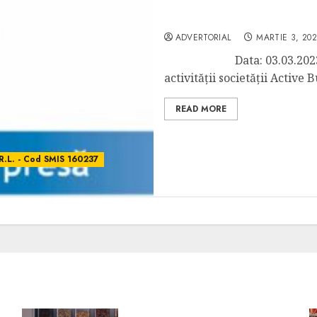
Comunicat incepere proi
SMIS 160237
ADVERTORIAL
MARTIE 3, 20
Data: 03.03.2023 Anunț
activității societății Active 
READ MORE
.L. - Cod SMIS 160237