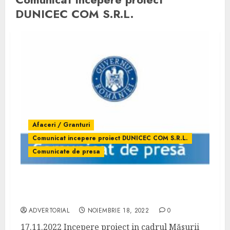
DUNICEC COM S.R.L.
Afaceri / Granturi
Comunicat incepere proiect DUNICEC COM S.R.L.
Comunicate de presa
Comunicat incepere proiect DUNICEC COM
S.R.L. – 1059
ADVERTORIAL
NOIEMBRIE 18, 2022
0
17.11.2022 Incepere proiect in cadrul Măsurii