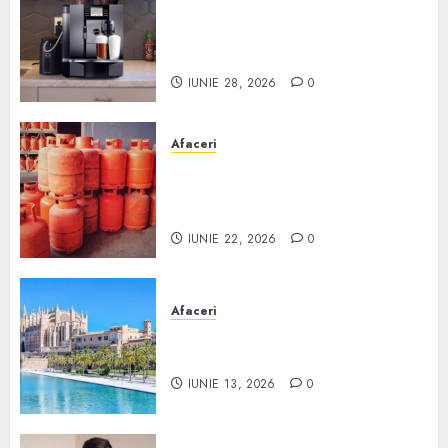
Cum obții un espressor în
comodat pentru firma ta:
Scurt ghid
IUNIE 28, 2026
0
Afaceri
Unde se pot încărca corect și
legal buteliile de gaz în
România?
IUNIE 22, 2026
0
Afaceri
Ce poți face în Mallorca în
afară de plajă
IUNIE 13, 2026
0