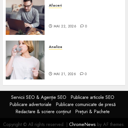
Afaceri
Cum alegi o locuință dacă
lucrezi de acasă?
MAI 22, 2026
0
Analize
Apa de rețea și apa de foraj:
diferențe și când ai nevoie de
filtrare sau tratare
MAI 21, 2026
0
Servicii SEO & Agenție SEO
Publicare articole SEO
Publicare advertoriale
Publicare comunicate de presă
Redactare & scriere conținut
Prețuri & Pachete
Copyright © All rights reserved.
|
ChromeNews
by AF themes.