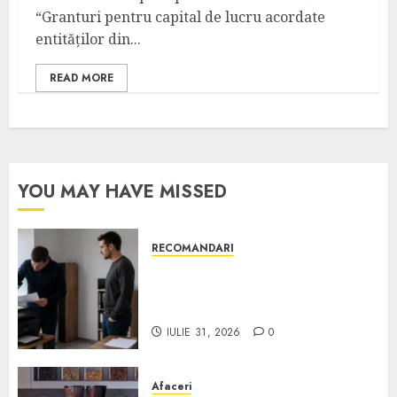
“Granturi pentru capital de lucru acordate
entităților din...
READ MORE
YOU MAY HAVE MISSED
RECOMANDARI
Ce verifici înainte să cumperi
echipamente de birou second-
hand pentru firmă
IULIE 31, 2026
0
Afaceri