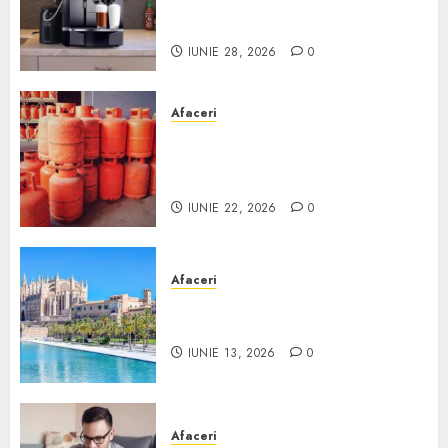
comodat pentru firma ta:
Scurt ghid
IUNIE 28, 2026
0
Afaceri
Unde se pot încărca corect și
legal buteliile de gaz în
România?
IUNIE 22, 2026
0
Afaceri
Ce poți face în Mallorca în
afară de plajă
IUNIE 13, 2026
0
Afaceri