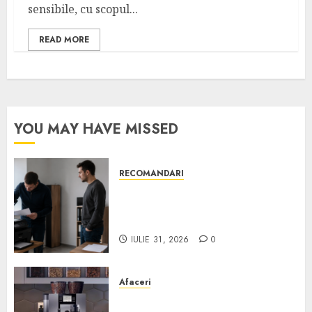
sensibile, cu scopul...
READ MORE
YOU MAY HAVE MISSED
RECOMANDARI
Ce verifici înainte să cumperi
echipamente de birou second-
hand pentru firmă
IULIE 31, 2026
0
Afaceri
Cum obții un espressor în