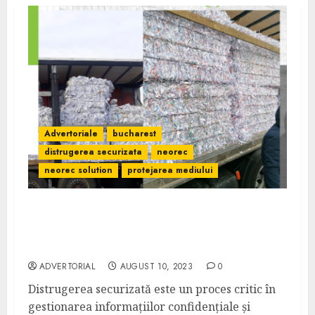
Advertoriale
bucharest
distrugerea securizata
neorec
neorec solution
protejarea mediului
Distrugerea securizată: Importanța
protejării informațiilor sensibile și metode
eficiente
ADVERTORIAL
AUGUST 10, 2023
0
Distrugerea securizată este un proces critic în
gestionarea informațiilor confidențiale și