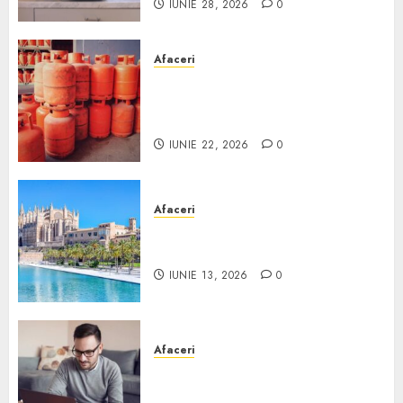
IUNIE 28, 2026
0
Afaceri
Unde se pot încărca corect și
legal buteliile de gaz în
România?
IUNIE 22, 2026
0
Afaceri
Ce poți face în Mallorca în
afară de plajă
IUNIE 13, 2026
0
Afaceri
Cum alegi o locuință dacă
lucrezi de acasă?