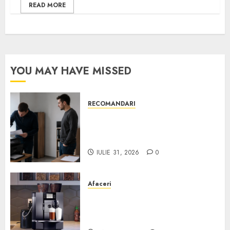
READ MORE
YOU MAY HAVE MISSED
RECOMANDARI
Ce verifici înainte să cumperi
echipamente de birou second-
hand pentru firmă
IULIE 31, 2026
0
Afaceri
Cum obții un espressor în
comodat pentru firma ta:
Scurt ghid