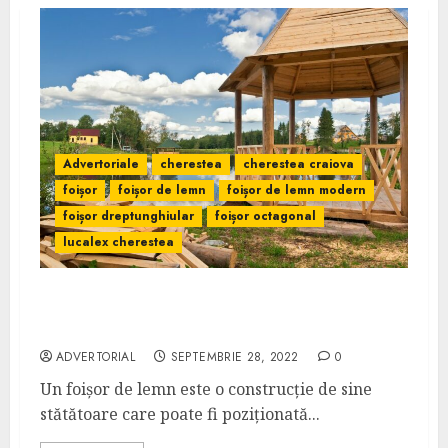
Advertoriale
cherestea
cherestea craiova
foișor
foișor de lemn
foișor de lemn modern
foișor dreptunghiular
foișor octagonal
lucalex cherestea
Cât de important este un foișor de lemn
într-o gospodărie
ADVERTORIAL
SEPTEMBRIE 28, 2022
0
Un foișor de lemn este o construcție de sine
stătătoare care poate fi poziționată...