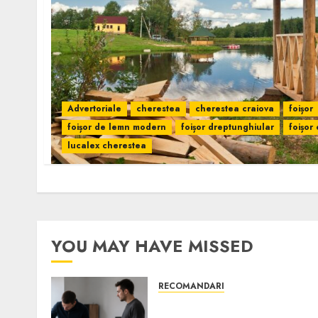
Advertoriale
cherestea
cherestea craiova
foișor
foișor de lemn modern
foișor dreptunghiular
foișor
lucalex cherestea
YOU MAY HAVE MISSED
RECOMANDARI
Ce verifici înainte să