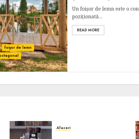
Un foișor de lemn este o cons
poziționată...
READ MORE
foișor de lemn
 octagonal
Afaceri
Cum obții un espressor în