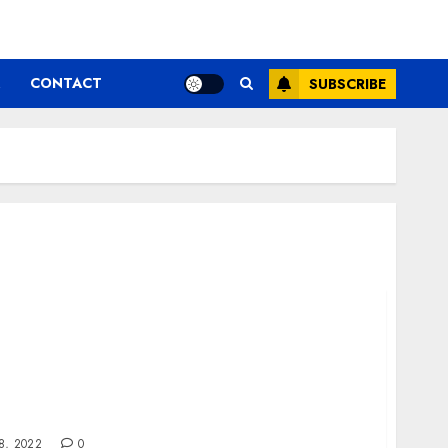
CONTACT
SUBSCRIBE
foișor de lemn într-o gospodărie
8, 2022
0