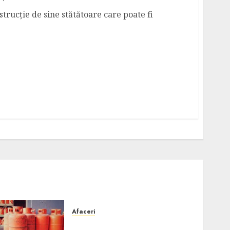
trucție de sine stătătoare care poate fi
Afaceri
Unde se pot încărca corect