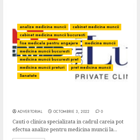
analize medicina muncii
cabinet medicina muncii
cabinet medicina muncii bucuresti
fisa medicala pentru angajare
medicina muncii
medicina muncii bucuresti
medicina muncii bucuresti pret
medicina muncii preturi
pret medicina muncii
Sanatate
Programeaza-te din timp pentru niste
analize pentru medicina muncii
ADVERTORIAL
OCTOMBRIE 3, 2022
0
Cauti o clinica specializata in cadrul careia pot
efectua analize pentru medicina muncii la...