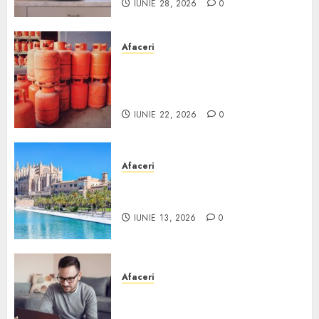
IUNIE 28, 2026
0
Afaceri
Unde se pot încărca corect și
legal buteliile de gaz în
România?
IUNIE 22, 2026
0
Afaceri
Ce poți face în Mallorca în
afară de plajă
IUNIE 13, 2026
0
Afaceri
Cum alegi o locuință dacă
lucrezi de acasă?