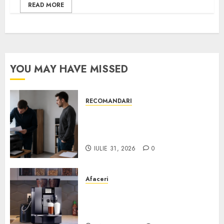
READ MORE
YOU MAY HAVE MISSED
RECOMANDARI
Ce verifici înainte să cumperi
echipamente de birou second-
hand pentru firmă
IULIE 31, 2026
0
Afaceri
Cum obții un espressor în
comodat pentru firma ta:
Scurt ghid