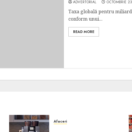
ADVERTORIAL
OCTOMBRIE 23
Taxa globală pentru miliard
conform unui...
READ MORE
Afaceri
Cum obții un espressor în