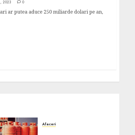
, 2023
0
ari ar putea aduce 250 miliarde dolari pe an,
Afaceri
Unde se pot încărca corect