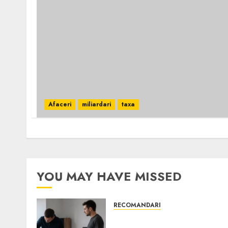
Afaceri
miliardari
taxa
YOU MAY HAVE MISSED
RECOMANDARI
Ce verifici înainte să