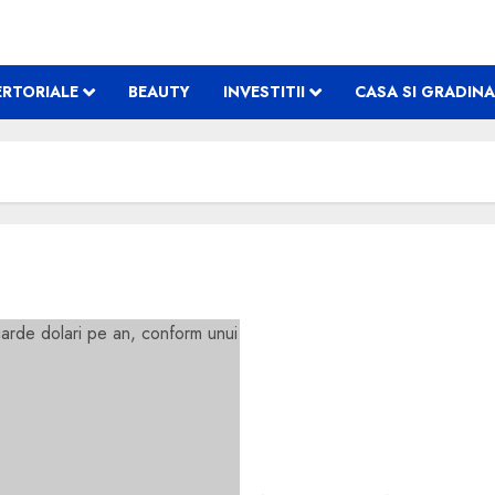
RTORIALE
BEAUTY
INVESTITII
CASA SI GRADINA
Taxa globală pentru milia
an, conform unui studiu –