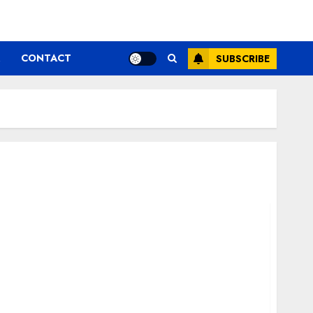
CONTACT
SUBSCRIBE
rdari ar putea aduce 250 miliarde dolari pe
 Financial Intelligence