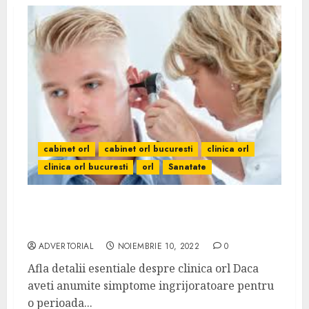
cabinet orl
cabinet orl bucuresti
clinica orl
clinica orl bucuresti
orl
Sanatate
Cauti servicii medicale de top? Vino la
Clinica ORL Romgermed
ADVERTORIAL
NOIEMBRIE 10, 2022
0
Afla detalii esentiale despre clinica orl Daca
aveti anumite simptome ingrijoratoare pentru
o perioada...