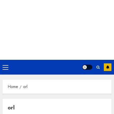
Primary
Menu
Home
orl
orl