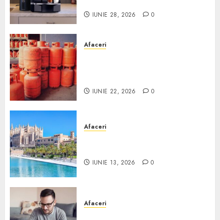
Scurt ghid
IUNIE 28, 2026
0
Afaceri
Unde se pot încărca corect și
legal buteliile de gaz în
România?
IUNIE 22, 2026
0
Afaceri
Ce poți face în Mallorca în
afară de plajă
IUNIE 13, 2026
0
Afaceri
Cum alegi o locuință dacă