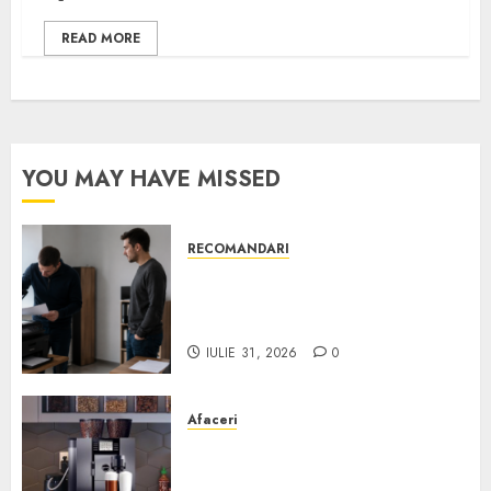
READ MORE
YOU MAY HAVE MISSED
RECOMANDARI
Ce verifici înainte să cumperi
echipamente de birou second-
hand pentru firmă
IULIE 31, 2026
0
Afaceri
Cum obții un espressor în
comodat pentru firma ta: