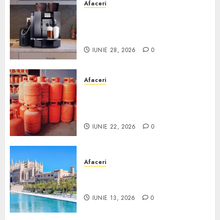
Afaceri
Cum obții un espressor în
comodat pentru firma ta:
Scurt ghid
IUNIE 28, 2026
0
Afaceri
Unde se pot încărca corect și
legal buteliile de gaz în
România?
IUNIE 22, 2026
0
Afaceri
Ce poți face în Mallorca în
afară de plajă
IUNIE 13, 2026
0