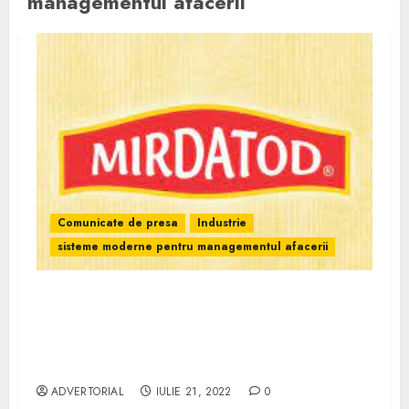
managementul afacerii
Comunicate de presa
Industrie
sisteme moderne pentru managementul afacerii
Susținut de sistemele Senior Software,
producătorul Mirdatod și-a dezvoltat
afacerea și estimează o cifră de afaceri de
20 milioane euro
ADVERTORIAL
IULIE 21, 2022
0