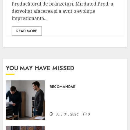
Producătorul de brânzeturi, Mirdatod Prod, a
dezvoltat afacerea și a avut o evoluție
impresionantă...
READ MORE
YOU MAY HAVE MISSED
RECOMANDARI
Ce verifici înainte să cumperi
echipamente de birou second-
hand pentru firmă
IULIE 31, 2026
0