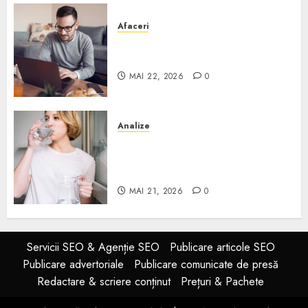
Afaceri
Cum alegi o locuință dacă
lucrezi de acasă?
MAI 22, 2026
0
Analize
Apa de rețea și apa de foraj:
diferențe și când ai nevoie de
filtrare sau tratare
MAI 21, 2026
0
Servicii SEO & Agenție SEO
Publicare articole SEO
Publicare advertoriale
Publicare comunicate de presă
Redactare & scriere conținut
Prețuri & Pachete