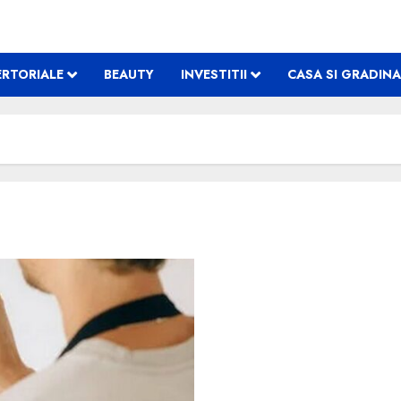
RTORIALE
BEAUTY
INVESTITII
CASA SI GRADINA
Cum sa alegi vopseaua de