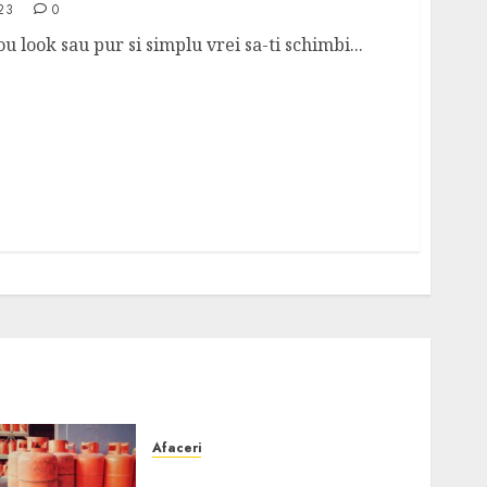
23
0
u look sau pur si simplu vrei sa-ti schimbi...
Afaceri
Unde se pot încărca corect