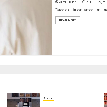
ADVERTORIAL
APRILIE 29, 20
Daca esti in cautarea unui no
READ MORE
Afaceri
Cum obții un espressor în