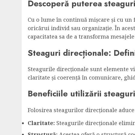
Descoperă puterea steaguri
Cu o lume în continuă mișcare și cu un 
oricărui individ sau organizație. În aces
capacitatea sa de a transforma mesajele 
Steaguri direcționale: Defin
Steagurile direcționale sunt elemente vi
claritate și coerență în comunicare, ghid
Beneficiile utilizării steagur
Folosirea steagurilor direcționale aduc
Claritate:
Steagurile direcționale elimin
Structură:
Acestea oferă o structură coe