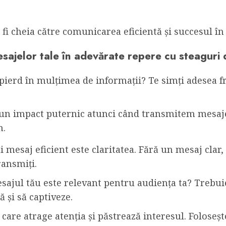
 fi cheia către comunicarea eficientă și succesul î
sajelor tale în adevărate repere cu steaguri d
pierd în mulțimea de informații? Te simți adesea fru
m un impact puternic atunci când transmitem mesaje
m.
mesaj eficient este claritatea. Fără un mesaj clar, 
ransmiți.
sajul tău este relevant pentru audiența ta? Trebuie 
 și să captiveze.
are atrage atenția și păstrează interesul. Foloseș