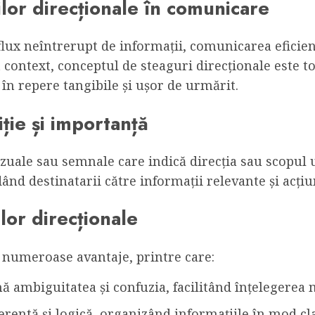
lor direcționale în comunicare
flux neîntrerupt de informații, comunicarea eficie
t context, conceptul de steaguri direcționale este 
în repere tangibile și ușor de urmărit.
iție și importanță
zuale sau semnale care indică direcția sau scopul u
ând destinatarii către informații relevante și acțiu
ilor direcționale
e numeroase avantaje, printre care:
ă ambiguitatea și confuzia, facilitând înțelegerea 
rentă și logică, organizând informațiile în mod clar