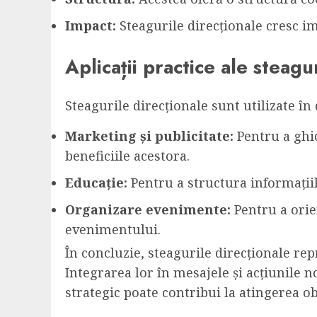
Impact:
Steagurile direcționale cresc im
Aplicații practice ale steagu
Steagurile direcționale sunt utilizate î
Marketing și publicitate:
Pentru a ghid
beneficiile acestora.
Educație:
Pentru a structura informațiile
Organizare evenimente:
Pentru a orien
evenimentului.
În concluzie, steagurile direcționale re
Integrarea lor în mesajele și acțiunile 
strategic poate contribui la atingerea ob