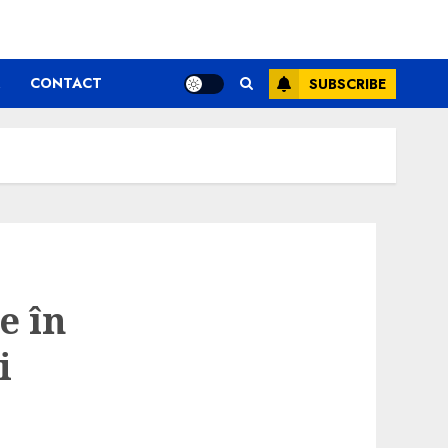
CONTACT
SUBSCRIBE
e în
i