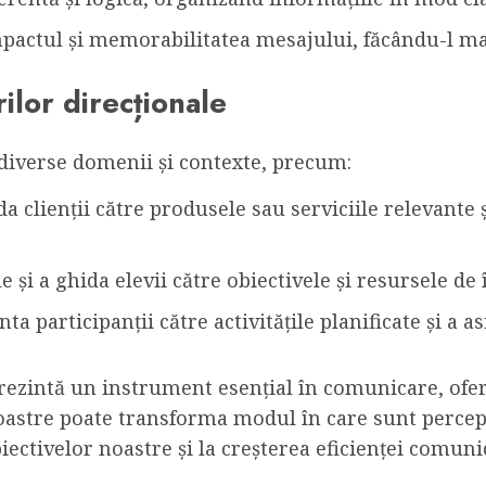
pactul și memorabilitatea mesajului, făcându-l mai 
rilor direcționale
n diverse domenii și contexte, precum:
a clienții către produsele sau serviciile relevante ș
 și a ghida elevii către obiectivele și resursele de 
ta participanții către activitățile planificate și a 
prezintă un instrument esențial în comunicare, oferi
noastre poate transforma modul în care sunt percep
iectivelor noastre și la creșterea eficienței comuni