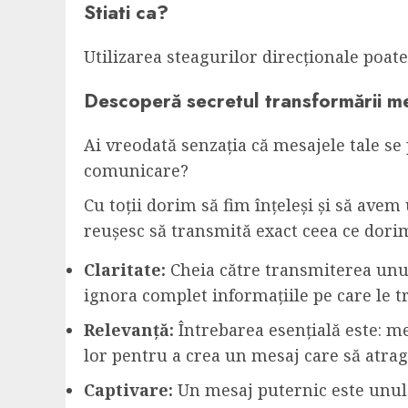
Stiati ca?
Utilizarea steagurilor direcționale poate
Descoperă secretul transformării me
Ai vreodată senzația că mesajele tale se 
comunicare?
Cu toții dorim să fim înțeleși și să ave
reușesc să transmită exact ceea ce dori
Claritate:
Cheia către transmiterea unui 
ignora complet informațiile pe care le t
Relevanță:
Întrebarea esențială este: me
lor pentru a crea un mesaj care să atragă
Captivare:
Un mesaj puternic este unul c