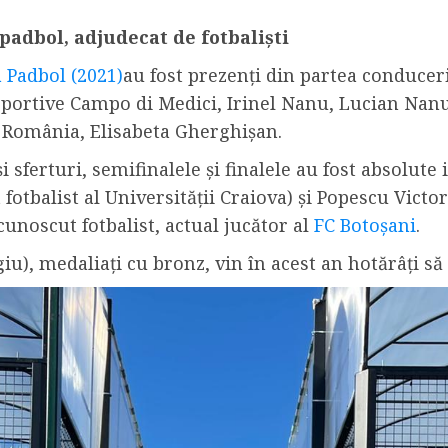
padbol, adjudecat de fotbaliști
 Padbol (2021)
au fost prezenți din partea conducer
Sportive Campo di Medici, Irinel Nanu, Lucian Nanu 
l România, Elisabeta Gherghișan.
sferturi, semifinalele și finalele au fost absolute i
fotbalist al Universității Craiova) și Popescu Victo
cunoscut fotbalist, actual jucător al
FC Botoșani
.
), medaliați cu bronz, vin în acest an hotărâți să 