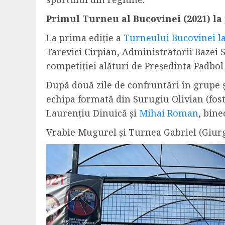
Primul Turneu al Bucovinei (2021) la 
La prima ediție a
Turneului Bucovinei la
Tarevici Cirpian, Administratorii Bazei 
competiției alături de Președinta Padbo
După două zile de confruntări în grupe și 
echipa formată din Surugiu Olivian (fost 
Laurențiu Dinuică și
Mihai Roman
, bine
Vrabie Mugurel și Turnea Gabriel (Giurgiu