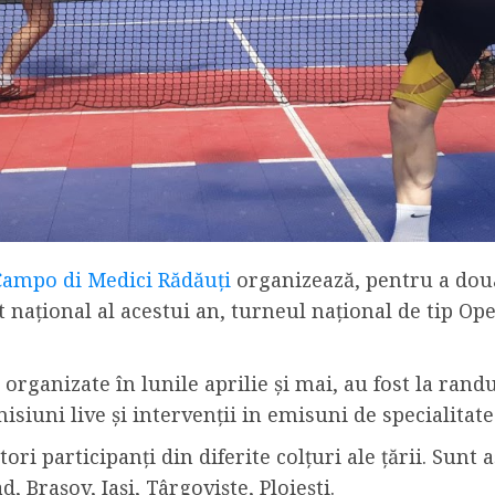
Campo di Medici Rădăuți
organizează, pentru a doua
t național al acestui an, turneul național de tip O
 organizate în lunile aprilie și mai, au fost la rand
siuni live și intervenții in emisuni de specialitate
i participanți din diferite colțuri ale țării. Sunt a
, Brașov, Iași, Târgoviște, Ploiești.