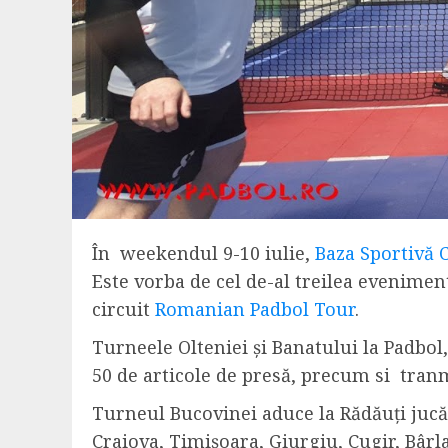
În weekendul 9-10 iulie,
Baza Sportivă 
Este vorba de cel de-al treilea evenimen
circuit
Romanian Padbol Tour
.
Turneele Olteniei și Banatului la Padbol,
50 de articole de presă, precum si tranmi
Turneul Bucovinei aduce la Rădăuți jucător
Craiova, Timișoara, Giurgiu, Cugir, Bârlad