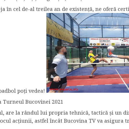
a în cel de-al treilea an de existență, ne oferă ce
 padbol poți vedea!
n Turneul Bucovinei 2021
, are la rândul lui propria tehnică, tactică și un 
locul acțiunii, astfel încât Bucovina TV va asigura 