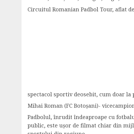
Circuitul Romanian Padbol Tour, aflat dej
spectacol sportiv deosebit, cum doar la
Mihai Roman (FC Botoșani)- vicecampio
Padbolul, înrudit îndeaproape cu fotbalul
public, este ușor de filmat chiar din mij
sportului din regiune.