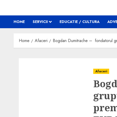
HOME
SERVICII
EDUCATIE / CULTURA
ADVE
Home
Afaceri
Bogdan Dumitrache – fondatorul g
Afaceri
Bogd
grup
prem