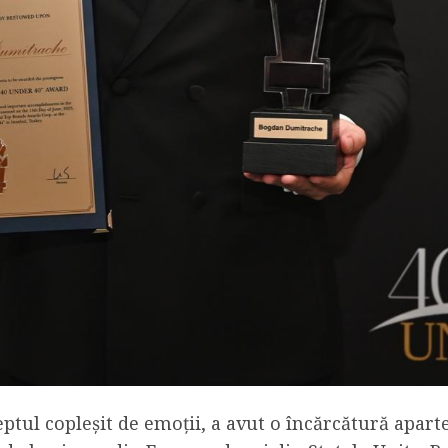
ptul copleșit de emoții, a avut o încărcătură apart