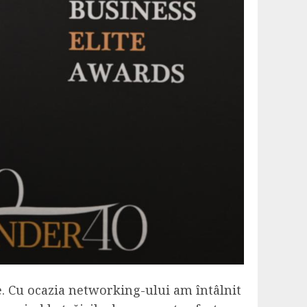
e. Cu ocazia networking-ului am întâlnit