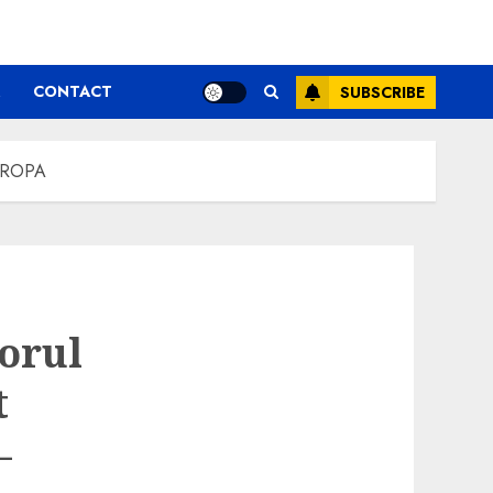
CONTACT
SUBSCRIBE
EUROPA
orul
t
–