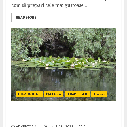
cum să prepari cele mai gustoase...
READ MORE
COMUNICAT
NATURA
TIMP LIBER
Turism
Cazare in Delta Dunării – Pensiuni,
Camping, Căsuțe
ADVERTORIAL
IUNIE 28, 2023
0