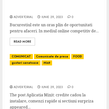
Agentie Marketing Bucuresti: O solutie
strategica
ADVERTORIAL
IUNIE 29, 2023
0
Bucurestiul este un oras plin de oportunitati
pentru afaceri. In mediul online competitiv de...
READ MORE
COMUNICAT
Comunicate de presa
FOOD
gustari sanatoase
Mixit
Aplicatia Mixit: credite cadou la instalare,
comenzi rapide si sectiuni surpriza
ADVERTORIAL
IUNIE 29, 2023
0
The post Aplicatia Mixit: credite cadou la
instalare, comenzi rapide si sectiuni surpriza
appeared...