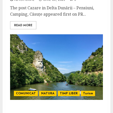
The post Cazare in Delta Dunării – Pensiuni,
Camping, Căsuțe appeared first on PR...
READ MORE
COMUNICAT
NATURA
TIMP LIBER
Turism
Pescuitul pe Dunăre – Cum să obții cele mai