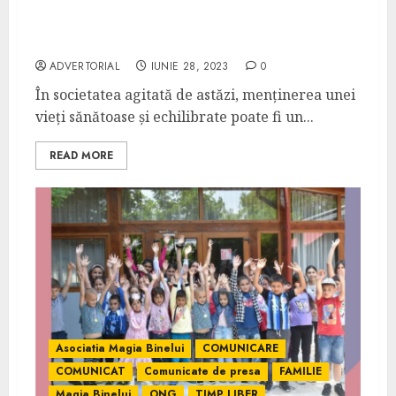
10 sfaturi pentru menținerea unei vieți
sănătoase și echilibrate
ADVERTORIAL
IUNIE 28, 2023
0
În societatea agitată de astăzi, menținerea unei
vieți sănătoase și echilibrate poate fi un...
READ MORE
Asociatia Magia Binelui
COMUNICARE
COMUNICAT
Comunicate de presa
FAMILIE
Magia Binelui
ONG
TIMP LIBER