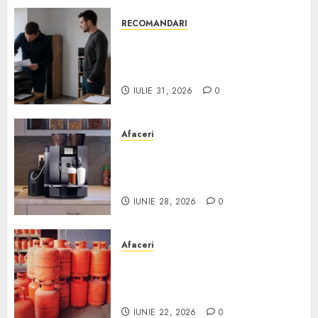
RECOMANDARI
Ce verifici înainte să cumperi
echipamente de birou second-
hand pentru firmă
IULIE 31, 2026
0
Afaceri
Cum obții un espressor în
comodat pentru firma ta:
Scurt ghid
IUNIE 28, 2026
0
Afaceri
Unde se pot încărca corect și
legal buteliile de gaz în
România?
IUNIE 22, 2026
0