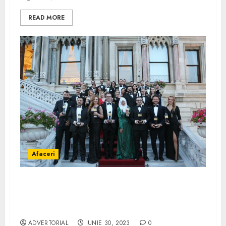
READ MORE
Afaceri
Bogdan Dumitrache – fondatorul grupului
CITY PROTECT a fost premiat la gala 40
UNDER 40 – EUROPA
ADVERTORIAL
IUNIE 30, 2023
0