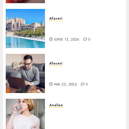
Afaceri
Ce poți face în Mallorca în
afară de plajă
IUNIE 13, 2026
0
Afaceri
Cum alegi o locuință dacă
lucrezi de acasă?
MAI 22, 2026
0
Analize
Apa de rețea și apa de foraj:
diferențe și când ai nevoie de
filtrare sau tratare