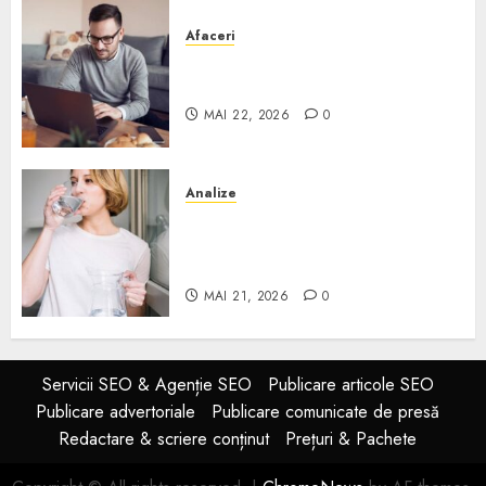
Afaceri
Cum alegi o locuință dacă
lucrezi de acasă?
MAI 22, 2026
0
Analize
Apa de rețea și apa de foraj:
diferențe și când ai nevoie de
filtrare sau tratare
MAI 21, 2026
0
Servicii SEO & Agenție SEO
Publicare articole SEO
Publicare advertoriale
Publicare comunicate de presă
Redactare & scriere conținut
Prețuri & Pachete