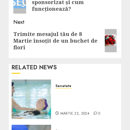
sponsorizat și cum
post:
funcționează?
Next
Next
Trimite mesajul tău de 8
Martie însoțit de un buchet de
post:
flori
RELATED NEWS
Sanatate
Exerciții de respirație
profundă recomandate
de specialiști
MARTIE 22, 2024
0