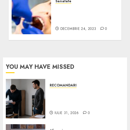
Sanatate
Află soluțiile la cele mai
întâlnite probleme
dentare
DECEMBRIE 24, 2023
0
YOU MAY HAVE MISSED
RECOMANDARI
Ce verifici înainte să cumperi
echipamente de birou second-
hand pentru firmă
IULIE 31, 2026
0