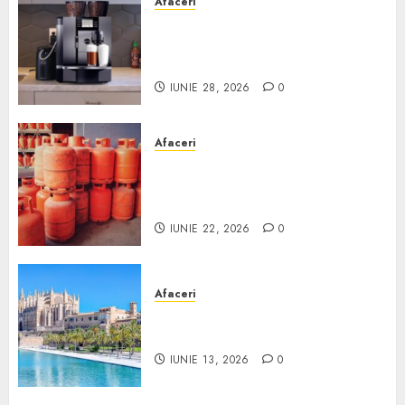
Afaceri
Cum obții un espressor în
comodat pentru firma ta:
Scurt ghid
IUNIE 28, 2026
0
Afaceri
Unde se pot încărca corect și
legal buteliile de gaz în
România?
IUNIE 22, 2026
0
Afaceri
Ce poți face în Mallorca în
afară de plajă
IUNIE 13, 2026
0