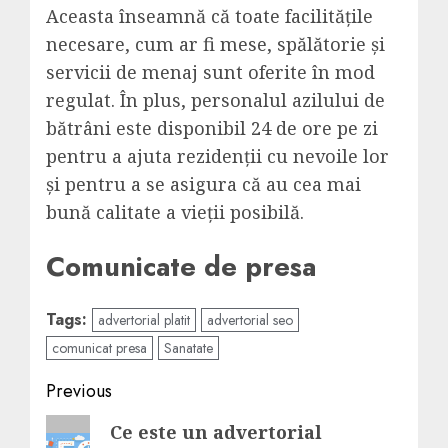
Aceasta înseamnă că toate facilitățile
necesare, cum ar fi mese, spălătorie și
servicii de menaj sunt oferite în mod
regulat. În plus, personalul azilului de
bătrâni este disponibil 24 de ore pe zi
pentru a ajuta rezidenții cu nevoile lor
și pentru a se asigura că au cea mai
bună calitate a vieții posibilă.
Comunicate de presa
Tags:
advertorial platit
advertorial seo
comunicat presa
Sanatate
Post
Previous
navigation
Previous
Ce este un advertorial