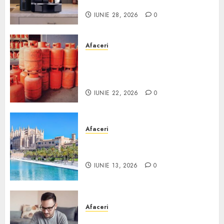
Scurt ghid
IUNIE 28, 2026
0
Afaceri
Unde se pot încărca corect și
legal buteliile de gaz în
România?
IUNIE 22, 2026
0
Afaceri
Ce poți face în Mallorca în
afară de plajă
IUNIE 13, 2026
0
Afaceri
Cum alegi o locuință dacă