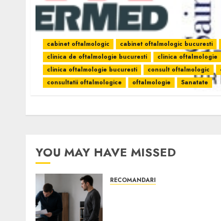
cabinet oftalmologic
cabinet oftalmologic bucuresti
clinica de oftalmologie bucuresti
clinica oftalmologie
clinica oftalmologie bucuresti
consult oftalmologic
consultatii oftalmologice
oftalmologie
Sanatate
YOU MAY HAVE MISSED
RECOMANDARI
Ce verifici înainte să
cumperi echipamente de
birou second-hand pentru