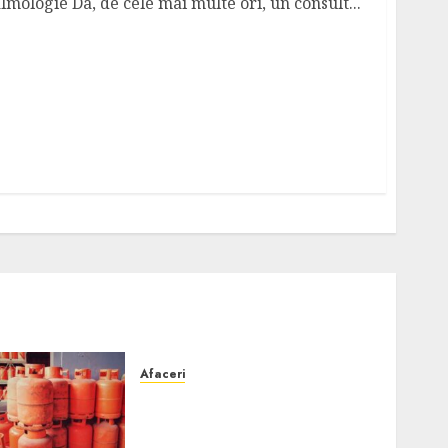
lmologie Da, de cele mai multe ori, un consult...
Afaceri
Unde se pot încărca corect
și legal buteliile de gaz în
România?