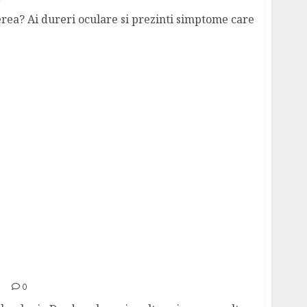
ea? Ai dureri oculare si prezinti simptome care
ulte despre afectiuni si tratament corect
0