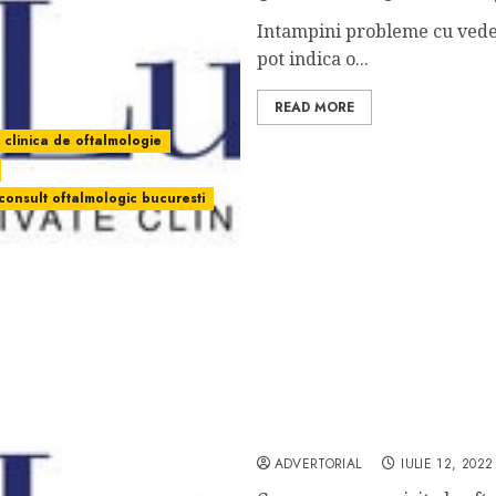
Intampini probleme cu veder
pot indica o...
READ MORE
clinica de oftalmologie
consult oftalmologic bucuresti
Oftalmologie | Afla mai m
ADVERTORIAL
IULIE 12, 2022