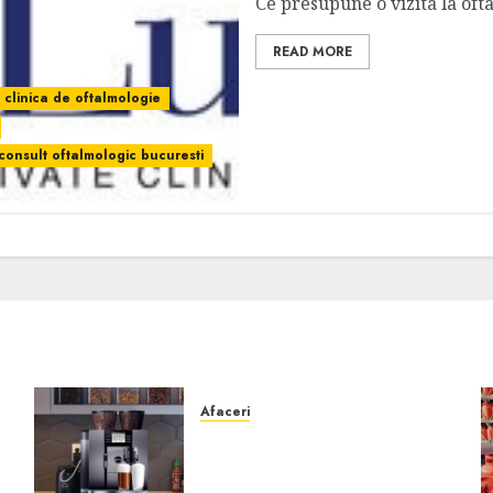
Ce presupune o vizita la ofta
READ MORE
clinica de oftalmologie
consult oftalmologic bucuresti
Afaceri
Cum obții un espressor în
comodat pentru firma ta:
Scurt ghid