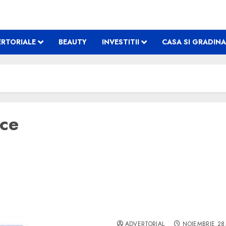
RTORIALE
BEAUTY
INVESTITII
CASA SI GRADINA
ice
Mergi din timp la o clinic
ADVERTORIAL
NOIEMBRIE 28