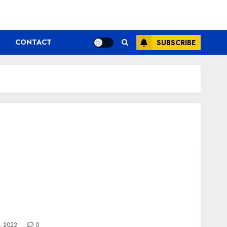
CONTACT
SUBSCRIBE
a de oftalmologie si trateaza-te!
, 2022
0