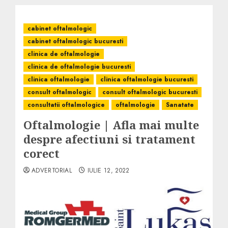
cabinet oftalmologic
cabinet oftalmologic bucuresti
clinica de oftalmologie
clinica de oftalmologie bucuresti
clinica oftalmologie
clinica oftalmologie bucuresti
consult oftalmologic
consult oftalmologic bucuresti
consultatii oftalmologice
oftalmologie
Sanatate
Oftalmologie | Afla mai multe
despre afectiuni si tratament
corect
ADVERTORIAL
IULIE 12, 2022