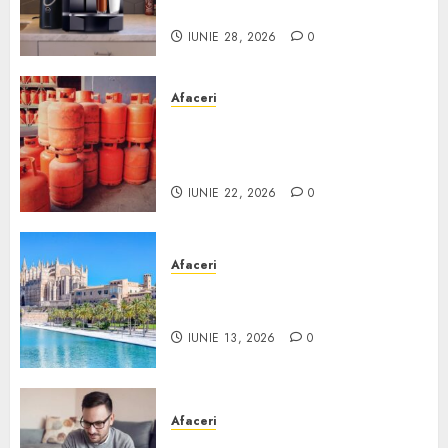
Scurt ghid
IUNIE 28, 2026
0
Afaceri
Unde se pot încărca corect și
legal buteliile de gaz în
România?
IUNIE 22, 2026
0
Afaceri
Ce poți face în Mallorca în
afară de plajă
IUNIE 13, 2026
0
Afaceri
Cum alegi o locuință dacă