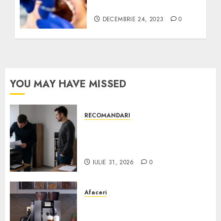
dentare
DECEMBRIE 24, 2023
0
YOU MAY HAVE MISSED
RECOMANDARI
Ce verifici înainte să cumperi
echipamente de birou second-
hand pentru firmă
IULIE 31, 2026
0
Afaceri
Cum obții un espressor în
comodat pentru firma ta: