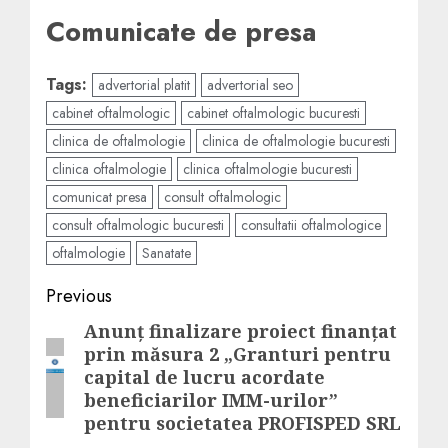
Comunicate de presa
Tags:
advertorial platit
advertorial seo
cabinet oftalmologic
cabinet oftalmologic bucuresti
clinica de oftalmologie
clinica de oftalmologie bucuresti
clinica oftalmologie
clinica oftalmologie bucuresti
comunicat presa
consult oftalmologic
consult oftalmologic bucuresti
consultatii oftalmologice
oftalmologie
Sanatate
Post
Previous
navigation
Anunţ finalizare proiect finanţat
Previous
prin măsura 2 „Granturi pentru
post:
capital de lucru acordate
beneficiarilor IMM-urilor”
pentru societatea PROFISPED SRL