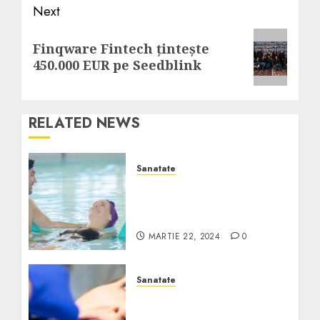
Next
Next
Finqware Fintech țintește
post:
450.000 EUR pe Seedblink
RELATED NEWS
Sanatate
Exerciții de respirație
profundă recomandate
de specialiști
MARTIE 22, 2024
0
Sanatate
Află soluțiile la cele mai
întâlnite probleme