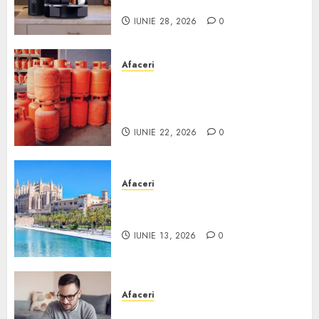
Scurt ghid
IUNIE 28, 2026
0
Afaceri
Unde se pot încărca corect și
legal buteliile de gaz în
România?
IUNIE 22, 2026
0
Afaceri
Ce poți face în Mallorca în
afară de plajă
IUNIE 13, 2026
0
Afaceri
Cum alegi o locuință dacă