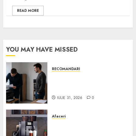
READ MORE
YOU MAY HAVE MISSED
RECOMANDARI
Ce verifici înainte să cumperi
echipamente de birou second-
hand pentru firmă
IULIE 31, 2026
0
Afaceri
Cum obții un espressor în
comodat pentru firma ta: