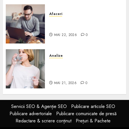
Afaceri
Cum alegi o locuință dacă
lucrezi de acasă?
MAI 22, 2026
0
Analize
Apa de rețea și apa de foraj:
diferențe și când ai nevoie de
filtrare sau tratare
MAI 21, 2026
0
Servicii SEO & Agenție SEO
Publicare articole SEO
Publicare advertoriale
Publicare comunicate de presă
Redactare & scriere conținut
Prețuri & Pachete