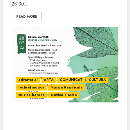
26-30...
READ MORE
advertorial
ARTA
COMUNICAT
CULTURA
festival musica
Musica Ramificata
muzica baroca
muzica clasica
Turneul național Musica Ramificata –
concerte cu premiere absolute și recitaluri
în beneficiul copiilor cu nevoi speciale