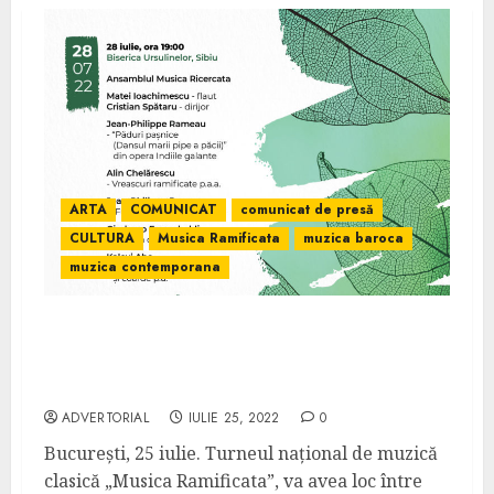
ARTA
COMUNICAT
comunicat de presă
CULTURA
Musica Ramificata
muzica baroca
muzica contemporana
„Musica Ramificata” – turneul național cu
premiere absolute care aduce muzica în
sufletele copiilor cu nevoi speciale
ADVERTORIAL
IULIE 25, 2022
0
București, 25 iulie. Turneul național de muzică
clasică „Musica Ramificata”, va avea loc între