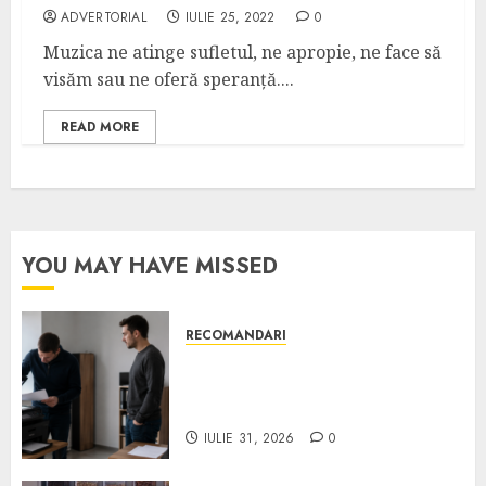
ADVERTORIAL
IULIE 25, 2022
0
Muzica ne atinge sufletul, ne apropie, ne face să
visăm sau ne oferă speranță....
READ MORE
YOU MAY HAVE MISSED
RECOMANDARI
Ce verifici înainte să cumperi
echipamente de birou second-
hand pentru firmă
IULIE 31, 2026
0