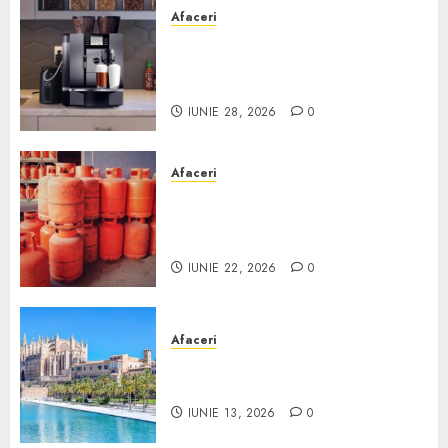
Afaceri
Cum obții un espressor în
comodat pentru firma ta:
Scurt ghid
IUNIE 28, 2026
0
Afaceri
Unde se pot încărca corect și
legal buteliile de gaz în
România?
IUNIE 22, 2026
0
Afaceri
Ce poți face în Mallorca în
afară de plajă
IUNIE 13, 2026
0