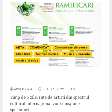
ARTA
COMUNICAT
Comunicate de presa
CULTURA
festival muzica
Musica Ricercata
muzica clasica
Festivalul de muzică clasică Musica
Ricercata a ajuns la cea de-a IV-a ediție
ADVERTORIAL
IULIE 26, 2022
0
Timp de 5 zile, sute de artiști din spectrul
cultural internațional vor transpune
spectatorii...