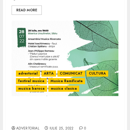
READ MORE
advertorial
ARTA
COMUNICAT
CULTURA
festival musica
Musica Ramificata
muzica baroca
muzica clasica
Turneul național Musica Ramificata –
concerte cu premiere absolute și recitaluri
în beneficiul copiilor cu nevoi speciale
ADVERTORIAL
IULIE 25, 2022
0