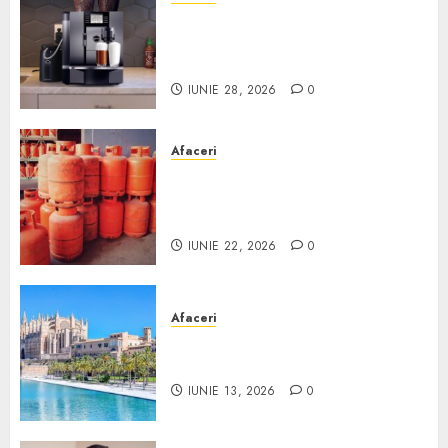
Cum obții un espressor în
comodat pentru firma ta:
Scurt ghid
IUNIE 28, 2026
0
Afaceri
Unde se pot încărca corect și
legal buteliile de gaz în
România?
IUNIE 22, 2026
0
Afaceri
Ce poți face în Mallorca în
afară de plajă
IUNIE 13, 2026
0