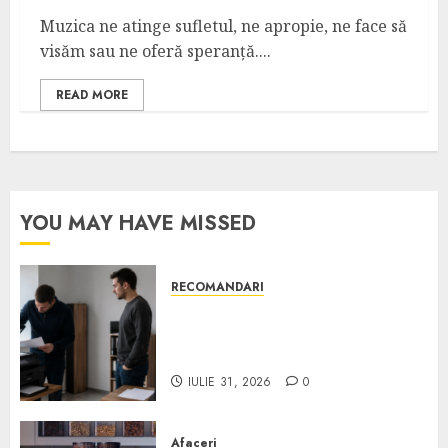
Muzica ne atinge sufletul, ne apropie, ne face să
visăm sau ne oferă speranță....
READ MORE
YOU MAY HAVE MISSED
RECOMANDARI
Ce verifici înainte să cumperi
echipamente de birou second-
hand pentru firmă
IULIE 31, 2026
0
Afaceri