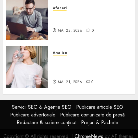
Afaceri
Cum alegi o locuință dacă
lucrezi de acasă?
MAI 22, 2026
0
Analize
Apa de rețea și apa de foraj:
diferențe și când ai nevoie de
filtrare sau tratare
MAI 21, 2026
0
Servicii SEO & Agenție SEO
Publicare articole SEO
Publicare advertoriale
Publicare comunicate de presă
Redactare & scriere conținut
Prețuri & Pachete
Copyright © All rights reserved.
|
ChromeNews
by AF themes.