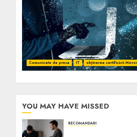
Comunicate de presa
IT
obținerea certificării Micr
YOU MAY HAVE MISSED
RECOMANDARI
Ce verifici înainte să