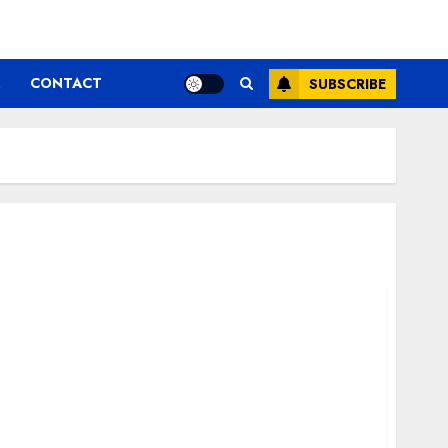
CONTACT
SUBSCRIBE
tre cele mai sigure companii de soluții
a certificării Microsoft Threat Protection