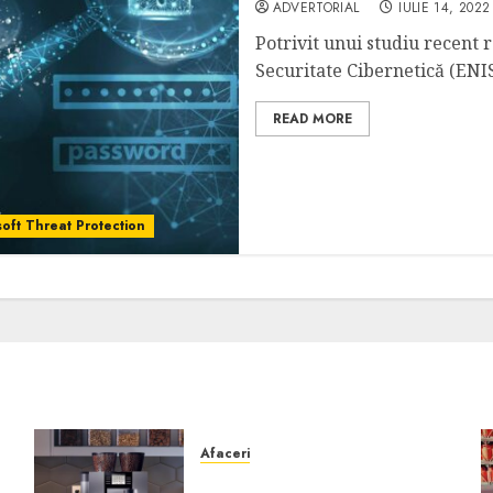
ADVERTORIAL
IULIE 14, 2022
Potrivit unui studiu recent
Securitate Cibernetică (ENISA
READ MORE
osoft Threat Protection
Afaceri
Cum obții un espressor în