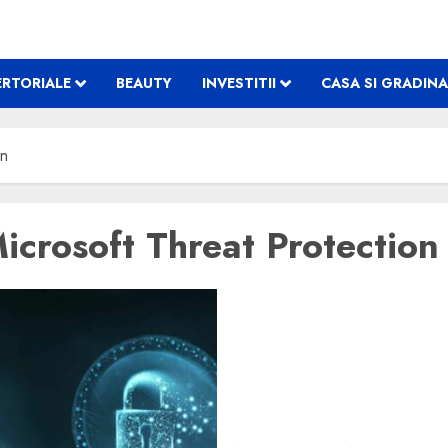
RTORIALE
BEAUTY
INVESTITII
CASA SI GRADINA
on
Microsoft Threat Protection
Asseco SEE devine una din
informatice prin obținere