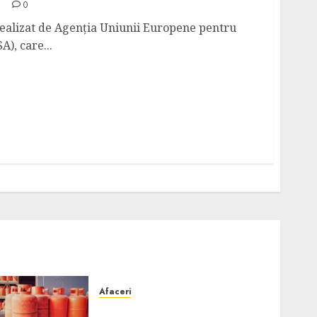
0
 realizat de Agenția Uniunii Europene pentru
), care...
Afaceri
Unde se pot încărca corect