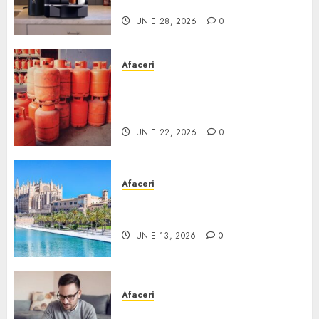
Scurt ghid
IUNIE 28, 2026
0
Afaceri
Unde se pot încărca corect și
legal buteliile de gaz în
România?
IUNIE 22, 2026
0
Afaceri
Ce poți face în Mallorca în
afară de plajă
IUNIE 13, 2026
0
Afaceri
Cum alegi o locuință dacă