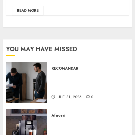
READ MORE
YOU MAY HAVE MISSED
RECOMANDARI
Ce verifici înainte să cumperi
echipamente de birou second-
hand pentru firmă
IULIE 31, 2026
0
Afaceri
Cum obții un espressor în
comodat pentru firma ta: