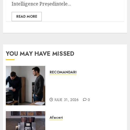
Intelligence Preşedintele...
READ MORE
YOU MAY HAVE MISSED
RECOMANDARI
Ce verifici înainte să cumperi
echipamente de birou second-
hand pentru firmă
IULIE 31, 2026
0
Afaceri
Cum obții un espressor în