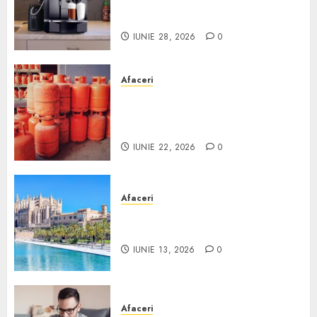
comodat pentru firma ta:
Scurt ghid
IUNIE 28, 2026
0
Afaceri
Unde se pot încărca corect și
legal buteliile de gaz în
România?
IUNIE 22, 2026
0
Afaceri
Ce poți face în Mallorca în
afară de plajă
IUNIE 13, 2026
0
Afaceri