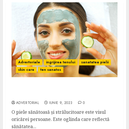
Advertoriale
ingrijirea tenului
sanatatea pielii
skin care
ten sanatos
Importanța skin care. Secretele unui ten
sănătos și strălucitor
ADVERTORIAL
IUNIE 9, 2023
0
O piele sănătoasă și strălucitoare este visul
oricărei persoane. Este oglinda care reflectă
sănătatea...