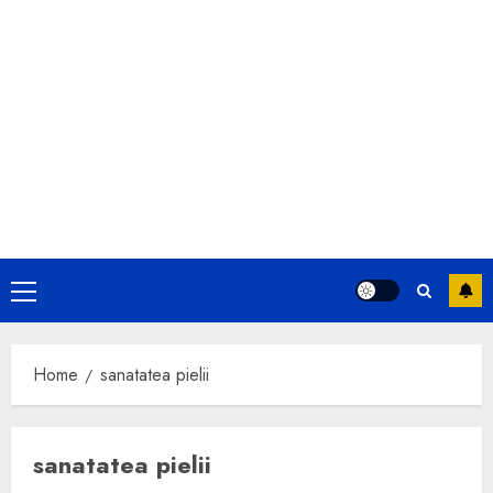
Primary
Menu
Home
sanatatea pielii
sanatatea pielii