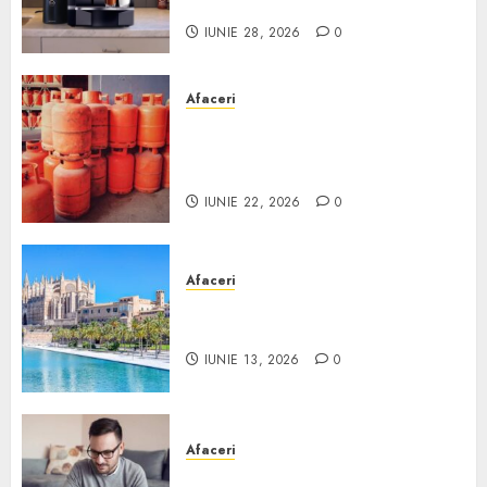
Scurt ghid
IUNIE 28, 2026
0
Afaceri
Unde se pot încărca corect și
legal buteliile de gaz în
România?
IUNIE 22, 2026
0
Afaceri
Ce poți face în Mallorca în
afară de plajă
IUNIE 13, 2026
0
Afaceri
Cum alegi o locuință dacă