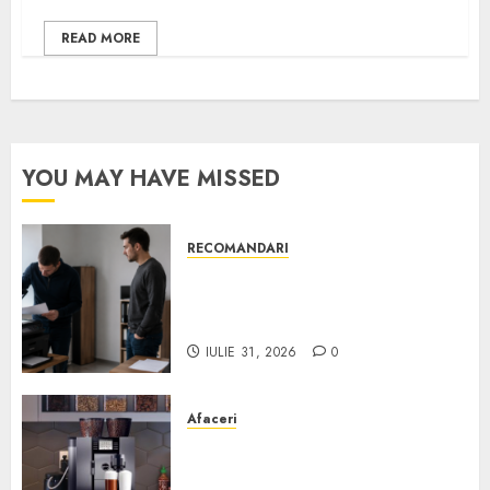
READ MORE
YOU MAY HAVE MISSED
RECOMANDARI
Ce verifici înainte să cumperi
echipamente de birou second-
hand pentru firmă
IULIE 31, 2026
0
Afaceri
Cum obții un espressor în
comodat pentru firma ta: