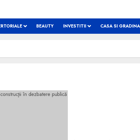
RTORIALE
BEAUTY
INVESTITII
CASA SI GRADINA
Ghidul schemei de ajutor 
dezbatere publică