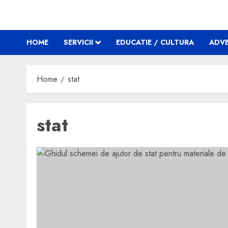
HOME
SERVICII
EDUCATIE / CULTURA
ADVE
Home
stat
stat