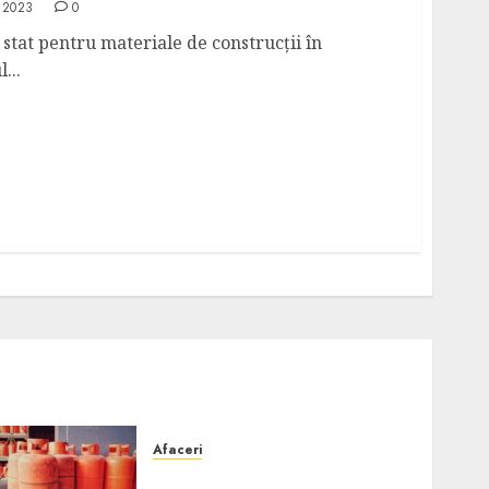
 2023
0
stat pentru materiale de construcţii în
...
Afaceri
Unde se pot încărca corect