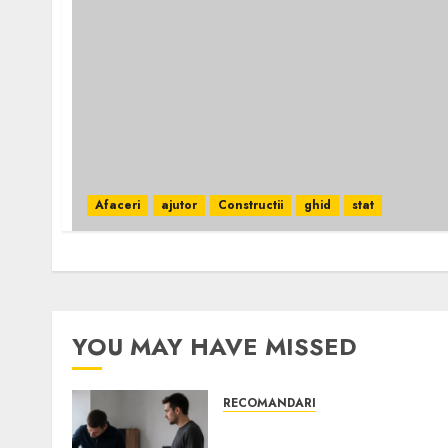
Afaceri
ajutor
Constructii
ghid
stat
YOU MAY HAVE MISSED
RECOMANDARI
Ce verifici înainte să