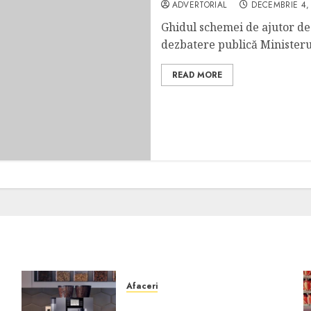
ADVERTORIAL
DECEMBRIE 4,
Ghidul schemei de ajutor de 
dezbatere publică Ministerul
READ MORE
Afaceri
Cum obții un espressor în