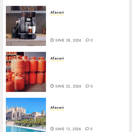
Afaceri
Cum obții un espressor în
comodat pentru firma ta:
Scurt ghid
IUNIE 28, 2026
0
Afaceri
Unde se pot încărca corect și
legal buteliile de gaz în
România?
IUNIE 22, 2026
0
Afaceri
Ce poți face în Mallorca în
afară de plajă
IUNIE 13, 2026
0