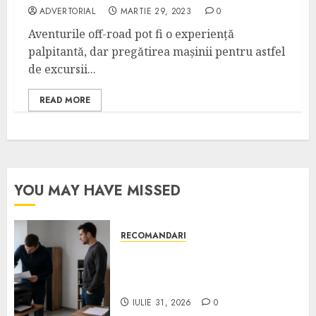
ADVERTORIAL
MARTIE 29, 2023
0
Aventurile off-road pot fi o experiență
palpitantă, dar pregătirea mașinii pentru astfel
de excursii...
READ MORE
YOU MAY HAVE MISSED
RECOMANDARI
Ce verifici înainte să cumperi
echipamente de birou second-
hand pentru firmă
IULIE 31, 2026
0