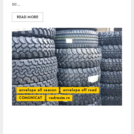
se...
READ MORE
anvelope all season
anvelope off road
COMUNICAT
vadrexim.ro
Cum sa iti pregatesti masina pentru
aventurile Off Road – Alege mai intai
anvelopele potrivite!