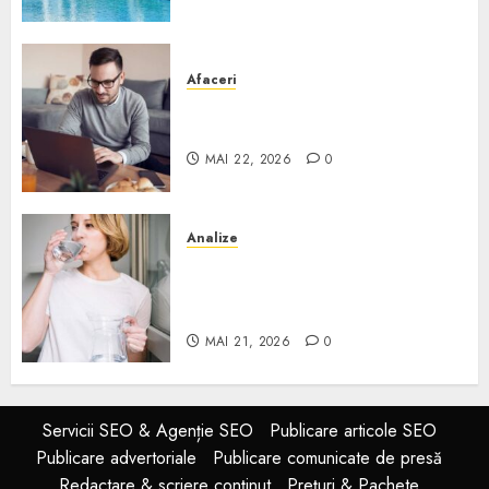
Afaceri
Cum alegi o locuință dacă
lucrezi de acasă?
MAI 22, 2026
0
Analize
Apa de rețea și apa de foraj:
diferențe și când ai nevoie de
filtrare sau tratare
MAI 21, 2026
0
Servicii SEO & Agenție SEO
Publicare articole SEO
Publicare advertoriale
Publicare comunicate de presă
Redactare & scriere conținut
Prețuri & Pachete