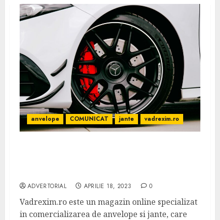
anvelope
COMUNICAT
jante
vadrexim.ro
Descopera calitatea si profesionalismul
magazinului online Vadrexim.ro pentru
Anvelope si Jante
ADVERTORIAL
APRILIE 18, 2023
0
Vadrexim.ro este un magazin online specializat
in comercializarea de anvelope si jante, care