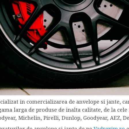
ializat in comercializarea de anvelope si jante, c
gama larga de produse de inalta calitate, de la cel
year, Michelin, Pirelli, Dunlop, Goodyear, AEZ, Dez
raturilor de anvelope si jante de pe
Vadrexim.ro
e