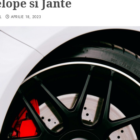
lope si Jante
L
APRILIE 18, 2023