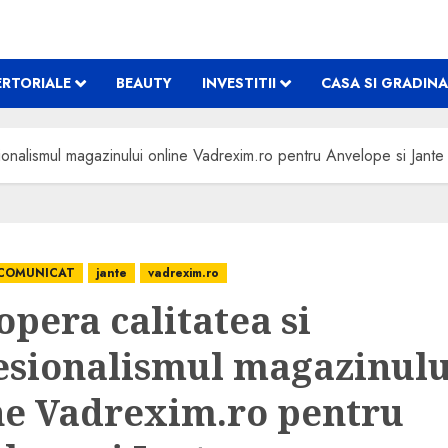
RTORIALE
BEAUTY
INVESTITII
CASA SI GRADINA
ionalismul magazinului online Vadrexim.ro pentru Anvelope si Jante
COMUNICAT
jante
vadrexim.ro
opera calitatea si
esionalismul magazinulu
ne Vadrexim.ro pentru