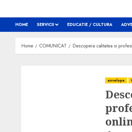
HOME
SERVICII
EDUCATIE / CULTURA
ADVE
Home
COMUNICAT
Descopera calitatea si profes
anvelope
Desc
prof
onli