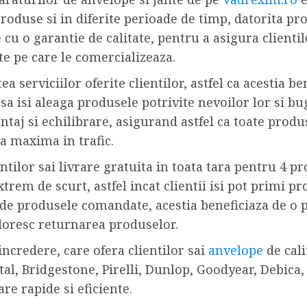
produse si in diferite perioade de timp, datorita pr
e cu o garantie de calitate, pentru a asigura clien
e pe care le comercializeaza.
 serviciilor oferite clientilor, astfel ca acestia be
 sa isi aleaga produsele potrivite nevoilor lor si bu
ntaj si echilibrare, asigurand astfel ca toate produs
ta maxima in trafic.
tilor sai livrare gratuita in toata tara pentru 4 pr
trem de scurt, astfel incat clientii isi pot primi pr
de produsele comandate, acestia beneficiaza de o per
 doresc returnarea produselor.
ncredere, care ofera clientilor sai
anvelope
de cali
al, Bridgestone, Pirelli, Dunlop, Goodyear, Debica, 
are rapide si eficiente.