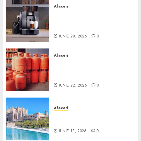
Afaceri
Cum obții un espressor în
comodat pentru firma ta:
Scurt ghid
IUNIE 28, 2026
0
Afaceri
Unde se pot încărca corect și
legal buteliile de gaz în
România?
IUNIE 22, 2026
0
Afaceri
Ce poți face în Mallorca în
afară de plajă
IUNIE 13, 2026
0