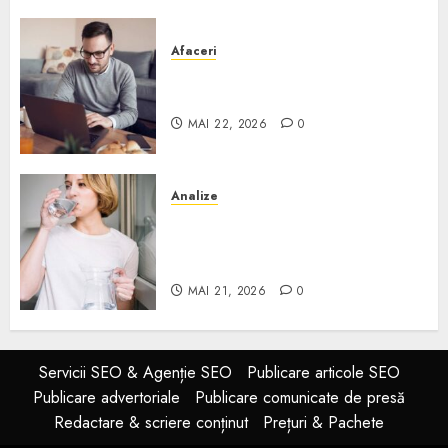
Afaceri
Cum alegi o locuință dacă
lucrezi de acasă?
MAI 22, 2026
0
Analize
Apa de rețea și apa de foraj:
diferențe și când ai nevoie de
filtrare sau tratare
MAI 21, 2026
0
Servicii SEO & Agenție SEO
Publicare articole SEO
Publicare advertoriale
Publicare comunicate de presă
Redactare & scriere conținut
Prețuri & Pachete