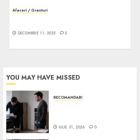
Afaceri / Granturi
Servicii pază pentru firme mici și mijlocii –
de unde începi
DECEMBRIE 11, 2025
0
YOU MAY HAVE MISSED
RECOMANDARI
Ce verifici înainte să cumperi
echipamente de birou second-
hand pentru firmă
IULIE 31, 2026
0