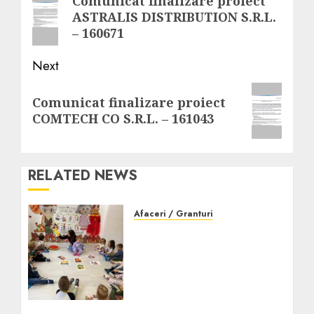
Comunicat finalizare proiect
ASTRALIS DISTRIBUTION S.R.L.
post:
– 160671
Next
Next
Comunicat finalizare proiect
post:
COMTECH CO S.R.L. – 161043
RELATED NEWS
Afaceri / Granturi
Creșa Tărâmul
Cunoașterii din sectorul
2, Colentina: mediu
educațional premium
pentru cei mici
DECEMBRIE 15, 2025
0