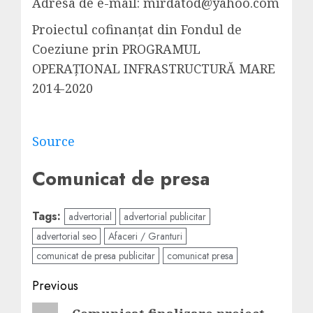
Adresa de e-mail:
mirdatod@yahoo.com
Proiectul cofinanțat din Fondul de
Coeziune prin PROGRAMUL
OPERAȚIONAL INFRASTRUCTURĂ MARE
2014-2020
Source
Comunicat de presa
Tags:
advertorial
advertorial publicitar
advertorial seo
Afaceri / Granturi
comunicat de presa publicitar
comunicat presa
Post
Previous
navigation
Previous