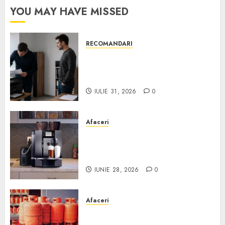
YOU MAY HAVE MISSED
RECOMANDARI
Ce verifici înainte să cumperi
echipamente de birou second-
hand pentru firmă
IULIE 31, 2026
0
Afaceri
Cum obții un espressor în
comodat pentru firma ta:
Scurt ghid
IUNIE 28, 2026
0
Afaceri
Unde se pot încărca corect și
legal buteliile de gaz în