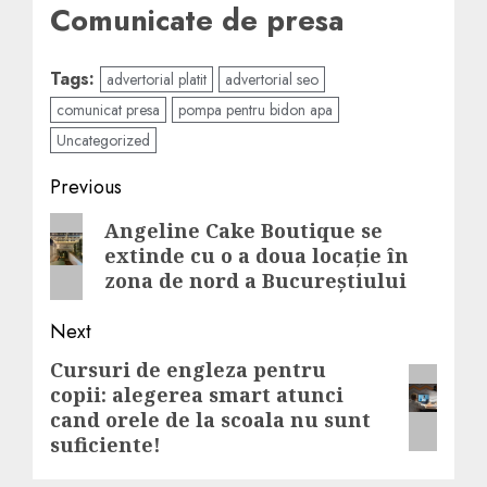
Comunicate de presa
Tags:
advertorial platit
advertorial seo
comunicat presa
pompa pentru bidon apa
Uncategorized
Post
Previous
navigation
Previous
Angeline Cake Boutique se
extinde cu o a doua locație în
post:
zona de nord a Bucureștiului
Next
Cursuri de engleza pentru
Next
copii: alegerea smart atunci
post:
cand orele de la scoala nu sunt
suficiente!