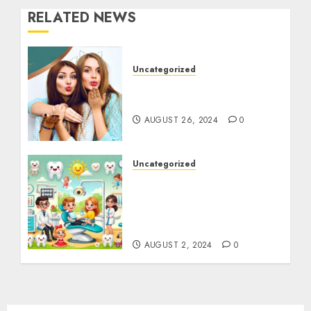
RELATED NEWS
Uncategorized
Videochat-ul la Wow
Agency Studio e… diferit!
AUGUST 26, 2024
0
Uncategorized
Marketing stomatologic
pentru implanturi
dentare: Tehnici și
trucuri
AUGUST 2, 2024
0