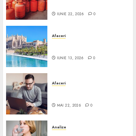
România?
IUNIE 22, 2026
0
Afaceri
Ce poți face în Mallorca în
afară de plajă
IUNIE 13, 2026
0
Afaceri
Cum alegi o locuință dacă
lucrezi de acasă?
MAI 22, 2026
0
Analize
Apa de rețea și apa de foraj: