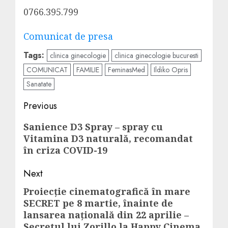
0766.395.799
Post
Comunicat de presa
navigation
Tags:
clinica ginecologie
clinica ginecologie bucuresti
COMUNICAT
FAMILIE
FeminasMed
Ildiko Opris
Sanatate
Post
Previous
navigation
Previous
Sanience D3 Spray – spray cu
Vitamina D3 naturală, recomandat
post:
în criza COVID-19
Next
Proiecție cinematografică în mare
Next
SECRET pe 8 martie, înainte de
post:
lansarea națională din 22 aprilie –
Secretul lui Zorillo la Happy Cinema