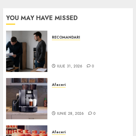
YOU MAY HAVE MISSED
RECOMANDARI
Ce verifici înainte să cumperi
echipamente de birou second-
hand pentru firmă
IULIE 31, 2026
0
Afaceri
Cum obții un espressor în
comodat pentru firma ta:
Scurt ghid
IUNIE 28, 2026
0
Afaceri