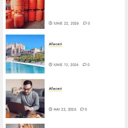
Unde se pot încărca corect și
legal buteliile de gaz în
România?
IUNIE 22, 2026
0
Afaceri
Ce poți face în Mallorca în
afară de plajă
IUNIE 13, 2026
0
Afaceri
Cum alegi o locuință dacă
lucrezi de acasă?
MAI 22, 2026
0