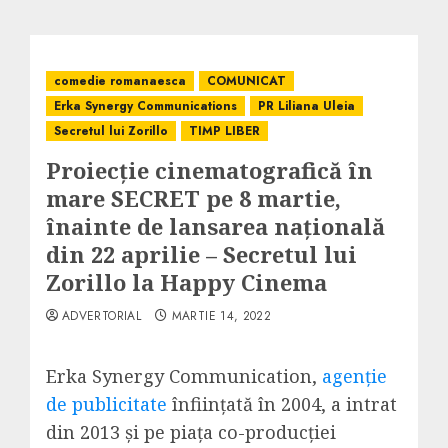
comedie romanaesca
COMUNICAT
Erka Synergy Communications
PR Liliana Uleia
Secretul lui Zorillo
TIMP LIBER
Proiecție cinematografică în
mare SECRET pe 8 martie,
înainte de lansarea națională
din 22 aprilie – Secretul lui
Zorillo la Happy Cinema
ADVERTORIAL
MARTIE 14, 2022
Erka Synergy Communication,
agenție
de publicitate
înființată în 2004, a intrat
din 2013 și pe piața co-producției