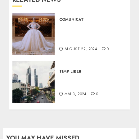
COMUNICAT
Alegerea rochiei de
mireasă perfecte | PR de
la A la Z
AUGUST 22, 2024
0
TIMP LIBER
Descoperă Farmecul
Insulei Alofi
MAI 3, 2024
0
YOU MAY HAVE MISSED