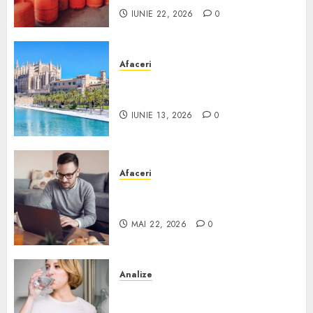
IUNIE 22, 2026
0
Afaceri
Ce poți face în Mallorca în
afară de plajă
IUNIE 13, 2026
0
Afaceri
Cum alegi o locuință dacă
lucrezi de acasă?
MAI 22, 2026
0
Analize
Apa de rețea și apa de foraj:
diferențe și când ai nevoie de