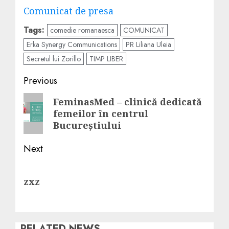
Post
Comunicat de presa
navigation
Tags:
comedie romanaesca
COMUNICAT
Erka Synergy Communications
PR Liliana Uleia
Secretul lui Zorillo
TIMP LIBER
Post
Previous
navigation
Previous
FeminasMed – clinică dedicată
femeilor în centrul
post:
Bucureștiului
Next
Next
zxz
post:
RELATED NEWS