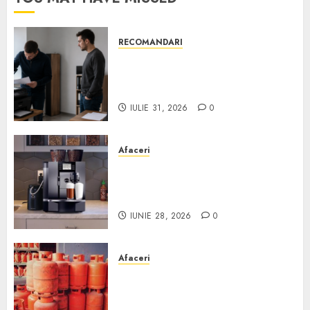
RECOMANDARI
Ce verifici înainte să cumperi
echipamente de birou second-
hand pentru firmă
IULIE 31, 2026
0
Afaceri
Cum obții un espressor în
comodat pentru firma ta:
Scurt ghid
IUNIE 28, 2026
0
Afaceri
Unde se pot încărca corect și
legal buteliile de gaz în
România?