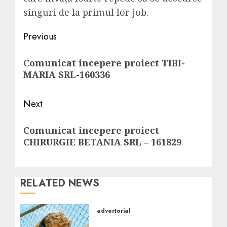
singuri de la primul lor job.
Post
Previous
navigation
Previous
Comunicat incepere proiect TIBI-
post:
MARIA SRL-160336
Next
Next
Comunicat incepere proiect
post:
CHIRURGIE BETANIA SRL – 161829
RELATED NEWS
advertorial
Căștile wireless vs. cele