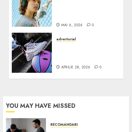
cu fir: ce alegi când vrei
confort și sunet de
calitate
MAI 6, 2026
0
advertorial
Top 5 perechi de sneakers
statement de purtat în
București în vara 2026
APRILIE 28, 2026
0
YOU MAY HAVE MISSED
RECOMANDARI