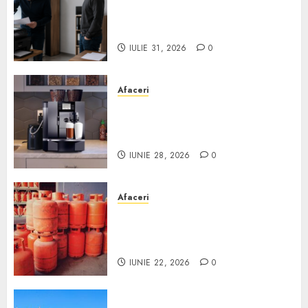
Ce verifici înainte să cumperi
echipamente de birou second-
hand pentru firmă
IULIE 31, 2026
0
Afaceri
Cum obții un espressor în
comodat pentru firma ta:
Scurt ghid
IUNIE 28, 2026
0
Afaceri
Unde se pot încărca corect și
legal buteliile de gaz în
România?
IUNIE 22, 2026
0