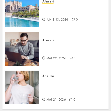
Afaceri
Ce poți face în Mallorca în
afară de plajă
IUNIE 13, 2026
0
Afaceri
Cum alegi o locuință dacă
lucrezi de acasă?
MAI 22, 2026
0
Analize
Apa de rețea și apa de foraj:
diferențe și când ai nevoie de
filtrare sau tratare
MAI 21, 2026
0