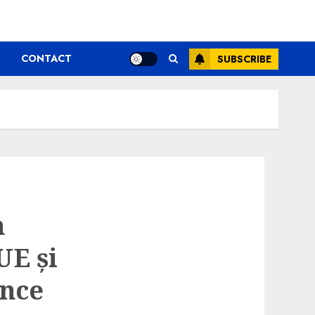
CONTACT
SUBSCRIBE
n
UE și
ence