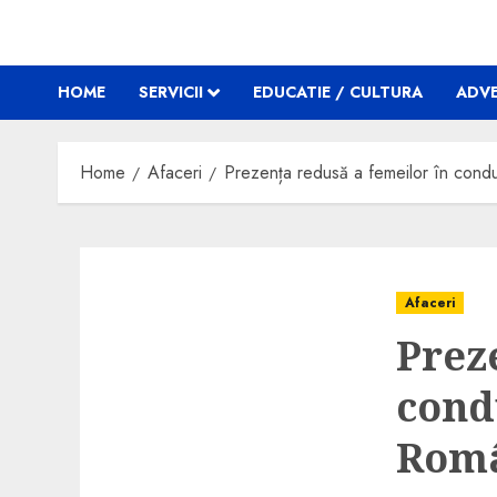
HOME
SERVICII
EDUCATIE / CULTURA
ADVE
Home
Afaceri
Prezența redusă a femeilor în condu
Afaceri
Prez
cond
Româ