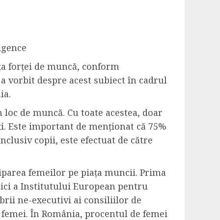
igence
ața forței de muncă, conform
a vorbit despre acest subiect în cadrul
ia.
n loc de muncă. Cu toate acestea, doar
ți. Este important de menționat că 75%
lusiv copii, este efectuat de către
ciparea femeilor pe piața muncii. Prima
tici a Institutului European pentru
ii ne-executivi ai consiliilor de
u femei. În România, procentul de femei