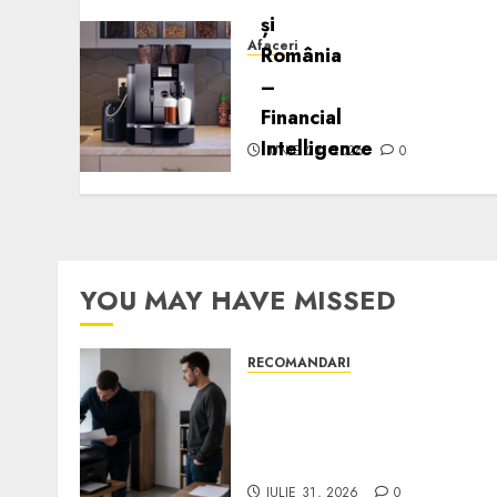
Afaceri
Cum obții un espressor în
comodat pentru firma ta:
Scurt ghid
IUNIE 28, 2026
0
YOU MAY HAVE MISSED
RECOMANDARI
Ce verifici înainte să
cumperi echipamente de
birou second-hand pentru
firmă
IULIE 31, 2026
0