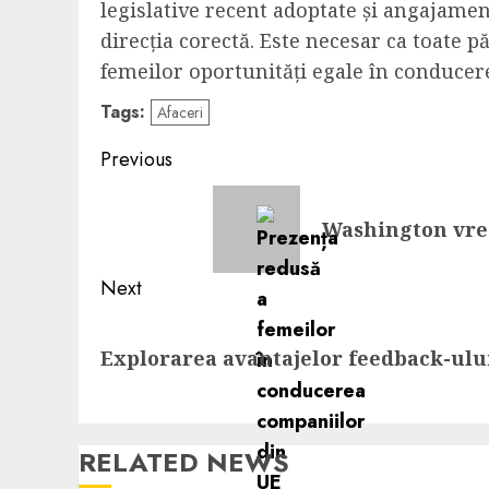
legislative recent adoptate și angajame
direcția corectă. Este necesar ca toate p
femeilor oportunități egale în conduce
Tags:
Afaceri
Post
Previous
navigation
Previous
Washington vrea
post:
Next
Next
Explorarea avantajelor feedback-ului
post:
RELATED NEWS