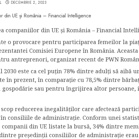
L
DECEMBRIE 2, 2023
a companiilor din UE și România – Financial Intell
nte o provocare pentru participarea femeilor la pi
rezentantei Comisiei Europene în România. Aceasta 
ntru antreprenori, organizat recent de PWN Român
2030 este ca cel puțin 78% dintre adulți să aibă u
te în prezent, în comparație cu 78,5% dintre bărba
spodărie sau pentru îngrijirea altor persoane, inc
 scop reducerea inegalităților care afectează parti
 în consiliile de administrație. Conform unei statis
 companii din UE listate la bursă, 34% dintre membr
dintre președinții consiliilor de administrație era