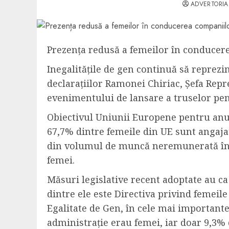
ADVERTORIA
Prezența redusă a femeilor în conducere
Inegalitățile de gen continuă să reprezi
declarațiilor Ramonei Chiriac, Șefa Rep
evenimentului de lansare a truselor pe
Obiectivul Uniunii Europene pentru anul 
67,7% dintre femeile din UE sunt angaja
din volumul de muncă neremunerată în go
femei.
Măsuri legislative recent adoptate au ca
dintre ele este Directiva privind femeile
Egalitate de Gen, în cele mai importante
administrație erau femei, iar doar 9,3% 