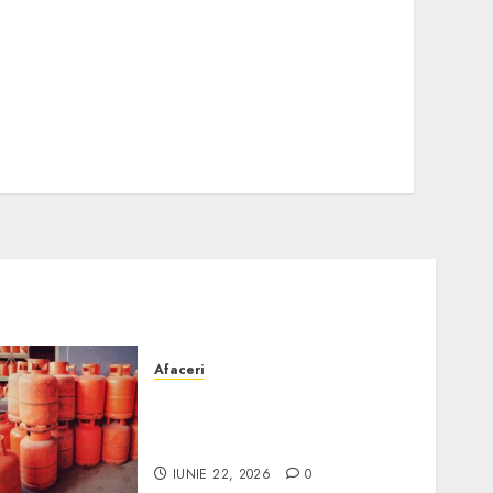
Afaceri
Unde se pot încărca corect
și legal buteliile de gaz în
România?
IUNIE 22, 2026
0