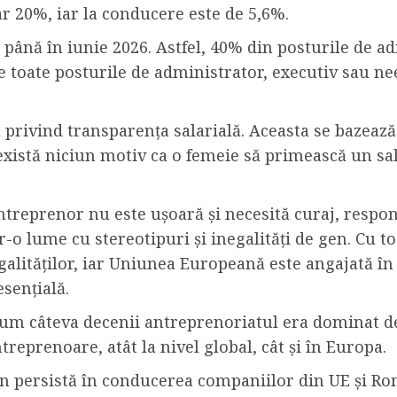
ar 20%, iar la conducere este de 5,6%.
e până în iunie 2026. Astfel, 40% din posturile de
re toate posturile de administrator, executiv sau n
a privind transparența salarială. Aceasta se bazea
există niciun motiv ca o femeie să primească un s
treprenor nu este ușoară și necesită curaj, responsa
tr-o lume cu stereotipuri și inegalități de gen. Cu t
galităților, iar Uniunea Europeană este angajată în
esențială.
cum câteva decenii antreprenoriatul era dominat de
reprenoare, atât la nivel global, cât și în Europa.
 gen persistă în conducerea companiilor din UE și R