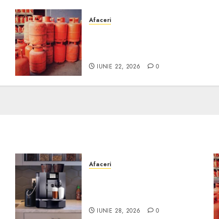
Afaceri
Unde se pot încărca corect
și legal buteliile de gaz în
România?
IUNIE 22, 2026
0
Afaceri
Cum obții un espressor în
comodat pentru firma ta:
Scurt ghid
IUNIE 28, 2026
0