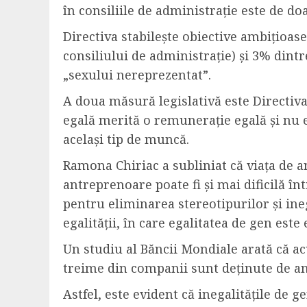
în consiliile de administrație este de do
Directiva stabilește obiective ambițioas
consiliului de administrație) și 3% dint
„sexului nereprezentat”.
A doua măsură legislativă este Directiv
egală merită o remunerație egală și nu 
același tip de muncă.
Ramona Chiriac a subliniat că viața de an
antreprenoare poate fi și mai dificilă în
pentru eliminarea stereotipurilor și ine
egalității, în care egalitatea de gen este 
Un studiu al Băncii Mondiale arată că a
treime din companii sunt deținute de ant
Astfel, este evident că inegalitățile de