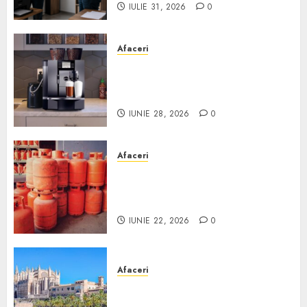
IULIE 31, 2026
0
Afaceri
Cum obții un espressor în
comodat pentru firma ta:
Scurt ghid
IUNIE 28, 2026
0
Afaceri
Unde se pot încărca corect și
legal buteliile de gaz în
România?
IUNIE 22, 2026
0
Afaceri
Ce poți face în Mallorca în
afară de plajă