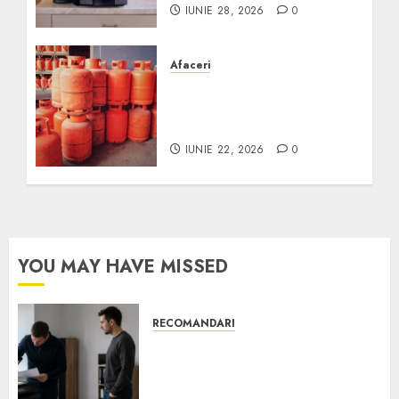
IUNIE 28, 2026
0
Afaceri
Unde se pot încărca
corect și legal buteliile de
gaz în România?
IUNIE 22, 2026
0
YOU MAY HAVE MISSED
RECOMANDARI
Ce verifici înainte să cumperi
echipamente de birou second-
hand pentru firmă