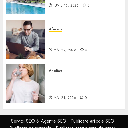
IUNIE 13, 2026
0
Afaceri
Cum alegi o locuință dacă
lucrezi de acasă?
MAI 22, 2026
0
Analize
Apa de rețea și apa de foraj:
diferențe și când ai nevoie de
filtrare sau tratare
MAI 21, 2026
0
Servicii SEO & Agenție SEO
Publicare articole SEO