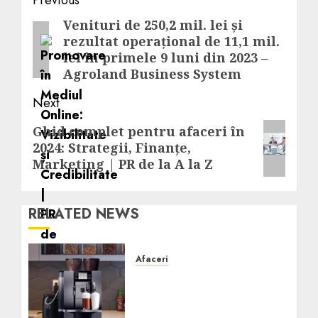
Post
navigation
Venituri de 250,2 mil. lei și
Previous
rezultat operațional de 11,1 mil.
post:
lei în primele 9 luni din 2023 –
Agroland Business System
Next
Next
Ghid complet pentru afaceri în
2024: Strategii, Finanțe,
post:
Marketing | PR de la A la Z
RELATED NEWS
Afaceri
Cum obții un espressor în
comodat pentru firma ta:
Scurt ghid