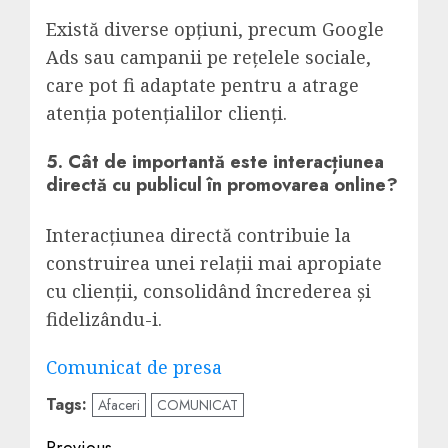
Există diverse opțiuni, precum Google
Ads sau campanii pe rețelele sociale,
care pot fi adaptate pentru a atrage
atenția potențialilor clienți.
5. Cât de importantă este interacțiunea
directă cu publicul în promovarea online?
Interacțiunea directă contribuie la
construirea unei relații mai apropiate
cu clienții, consolidând încrederea și
fidelizându-i.
Navigare
Comunicat de presa
în
Tags:
Afaceri
COMUNICAT
articole
Previous