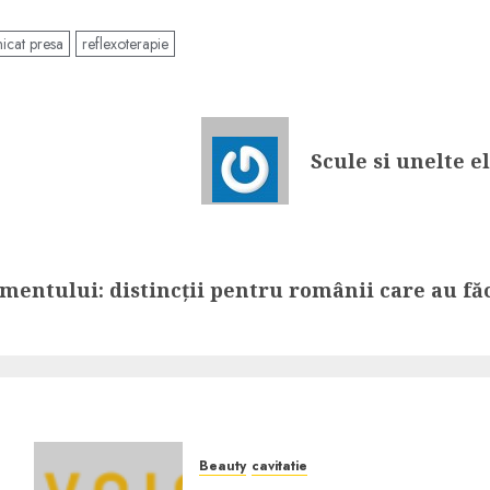
icat presa
reflexoterapie
Scule si unelte e
amentului: distincții pentru românii care au fă
Beauty
cavitatie