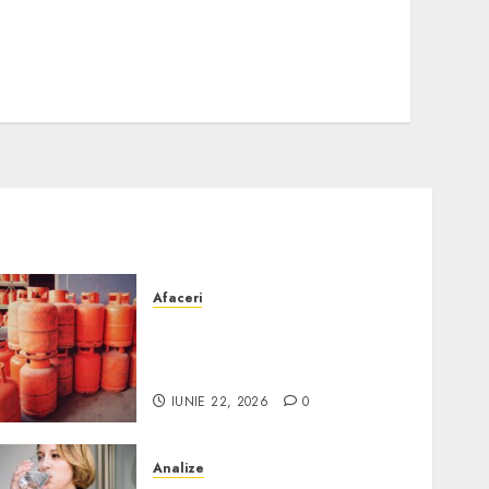
Afaceri
Unde se pot încărca corect
și legal buteliile de gaz în
România?
IUNIE 22, 2026
0
Analize