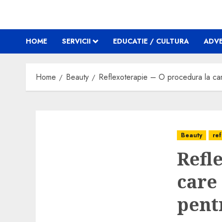
HOME
SERVICII
EDUCATIE / CULTURA
ADVE
Home
Beauty
Reflexoterapie – O procedura la ca
Beauty
ref
Refl
care
pent