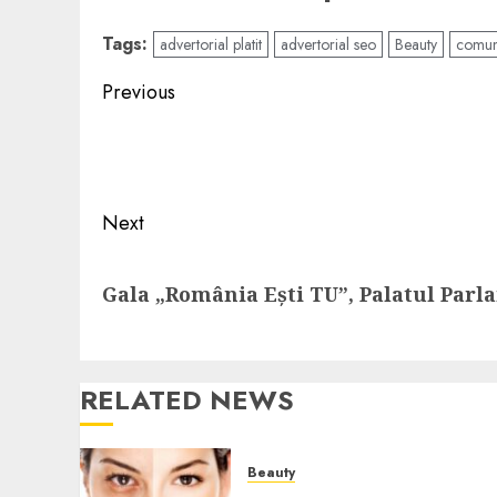
Tags:
advertorial platit
advertorial seo
Beauty
comun
Post
Previous
navigation
Previous
post:
Next
Next
Gala „România Ești TU”, Palatul Parl
post:
RELATED NEWS
Beauty