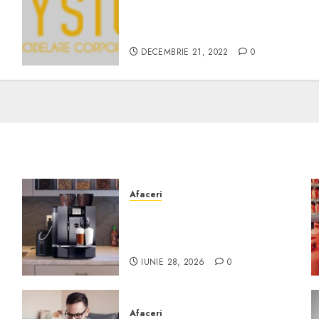
Procedura de cavitatie este
e
din ce in ce mai cautata de
femei
DECEMBRIE 21, 2022
0
Afaceri
Cum obții un espressor în
comodat pentru firma ta:
Scurt ghid
IUNIE 28, 2026
0
Afaceri