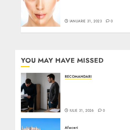
Soluții moderne la
problemele de îmbătrânir
a tenului
IANUARIE 31, 2023
0
YOU MAY HAVE MISSED
RECOMANDARI
Ce verifici înainte să
cumperi echipamente de
birou second-hand pentru
firmă
IULIE 31, 2026
0
Afaceri