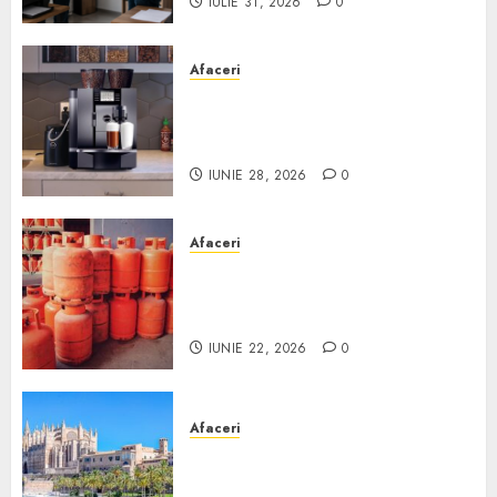
IULIE 31, 2026
0
Afaceri
Cum obții un espressor în
comodat pentru firma ta:
Scurt ghid
IUNIE 28, 2026
0
Afaceri
Unde se pot încărca corect și
legal buteliile de gaz în
România?
IUNIE 22, 2026
0
Afaceri
Ce poți face în Mallorca în
afară de plajă