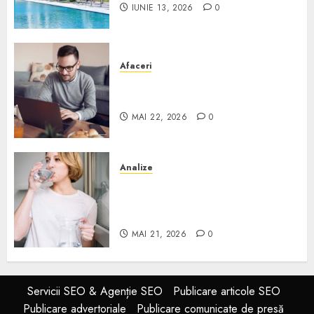
IUNIE 13, 2026
0
Afaceri
Cum alegi o locuință dacă
lucrezi de acasă?
MAI 22, 2026
0
Analize
Apa de rețea și apa de foraj:
diferențe și când ai nevoie de
filtrare sau tratare
MAI 21, 2026
0
Servicii SEO & Agenție SEO
Publicare articole SEO
Publicare advertoriale
Publicare comunicate de presă