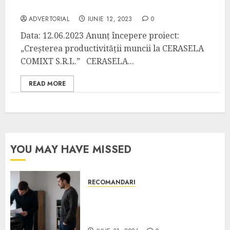
COMIXT S.R.L.”
ADVERTORIAL
IUNIE 12, 2023
0
Data: 12.06.2023 Anunţ începere proiect:
„Creşterea productivităţii muncii la CERASELA
COMIXT S.R.L.” CERASELA...
READ MORE
YOU MAY HAVE MISSED
RECOMANDARI
Ce verifici înainte să cumperi
echipamente de birou second-
hand pentru firmă