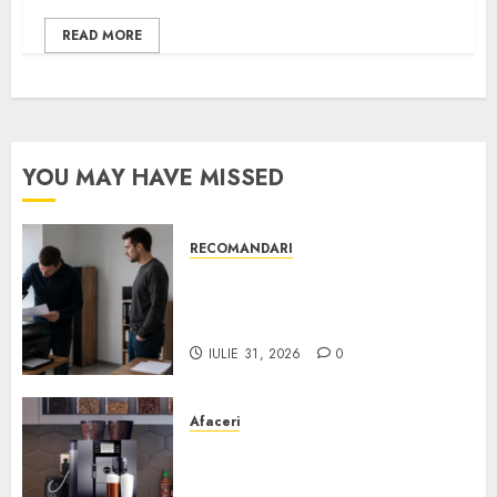
READ MORE
YOU MAY HAVE MISSED
RECOMANDARI
Ce verifici înainte să cumperi
echipamente de birou second-
hand pentru firmă
IULIE 31, 2026
0
Afaceri
Cum obții un espressor în
comodat pentru firma ta: