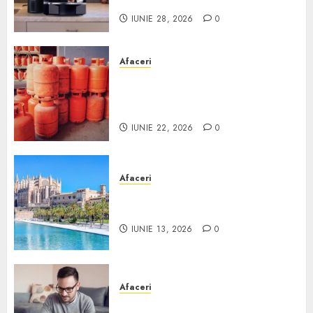
Scurt ghid
IUNIE 28, 2026
0
Afaceri
Unde se pot încărca corect și
legal buteliile de gaz în
România?
IUNIE 22, 2026
0
Afaceri
Ce poți face în Mallorca în
afară de plajă
IUNIE 13, 2026
0
Afaceri
Cum alegi o locuință dacă