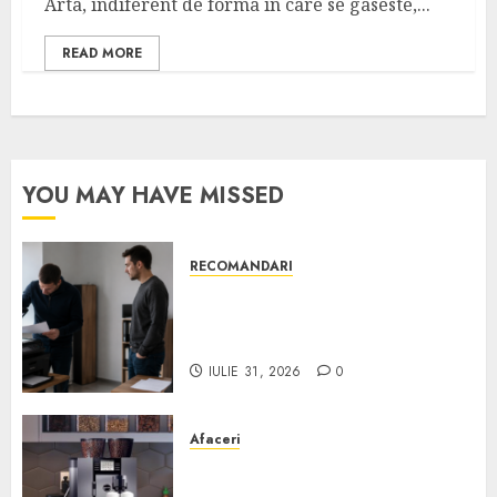
Arta, indiferent de forma in care se gaseste,...
READ MORE
YOU MAY HAVE MISSED
RECOMANDARI
Ce verifici înainte să cumperi
echipamente de birou second-
hand pentru firmă
IULIE 31, 2026
0
Afaceri
Cum obții un espressor în
comodat pentru firma ta: