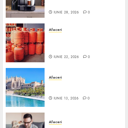
Scurt ghid
IUNIE 28, 2026
0
Afaceri
Unde se pot încărca corect și
legal buteliile de gaz în
România?
IUNIE 22, 2026
0
Afaceri
Ce poți face în Mallorca în
afară de plajă
IUNIE 13, 2026
0
Afaceri