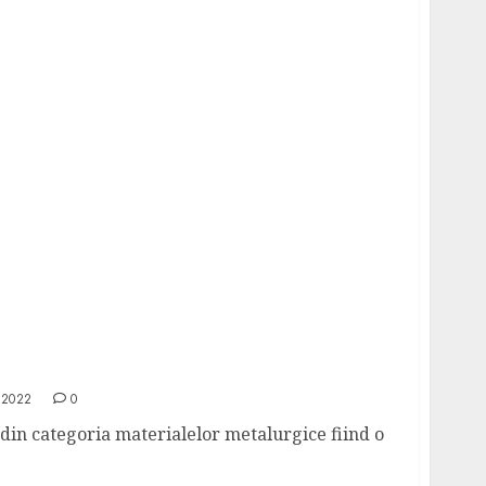
de plasa pentru casa ta?
 2022
0
din categoria materialelor metalurgice fiind o