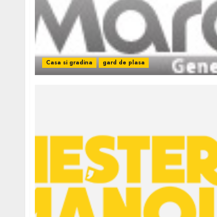
Casa si gradina
gard de plasa