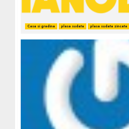
Casa si gradina
plasa sudata
plasa sudata zincata