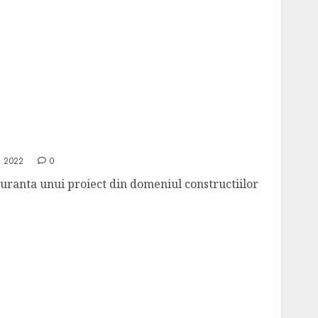
 pret avantajos? Alege magazinul online
, 2022
0
guranta unui proiect din domeniul constructiilor