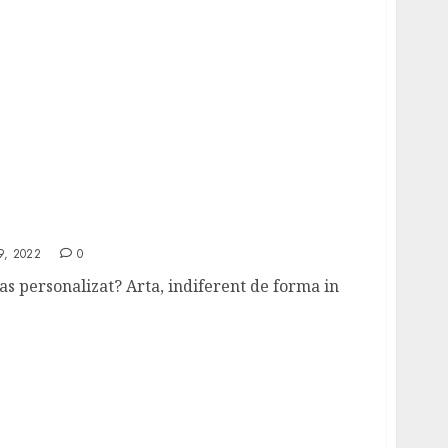
e la canvas personalizat | Detalii aici
9, 2022
0
vas personalizat? Arta, indiferent de forma in