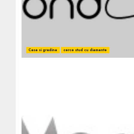
Casa si gradina
cerce stud cu diamante