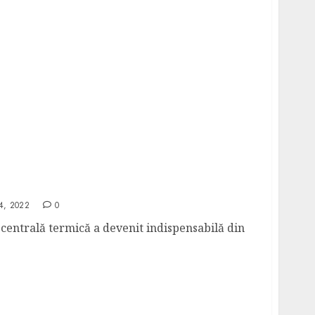
sau peleți? Tu ce alegi?
4, 2022
0
centrală termică a devenit indispensabilă din