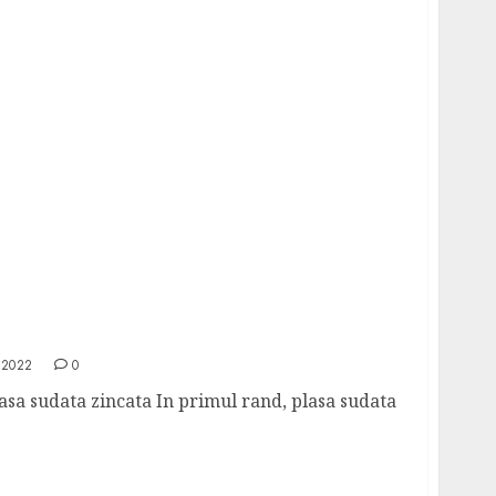
olutie de top in constructii
 2022
0
lasa sudata zincata In primul rand, plasa sudata