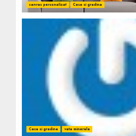
canvas personalizat
Casa si gradina
Casa si gradina
vata minerala