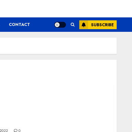
CONTACT
SUBSCRIBE
 ai optiuni nelimitate de cadouri
 2022
0