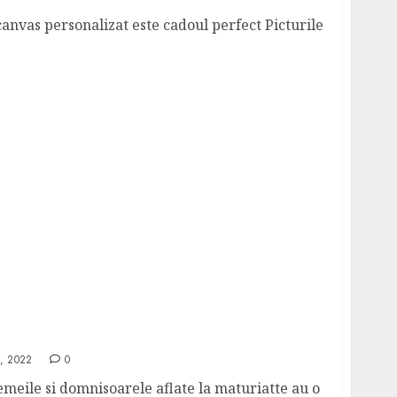
anvas personalizat este cadoul perfect Picturile
cei stud cu diamante de la Diamond Stories
, 2022
0
emeile si domnisoarele aflate la maturiatte au o