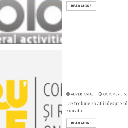
READ MORE
Plasa sudata zincata | o s
ADVERTORIAL
OCTOMBRIE 5,
Ce trebuie sa aflii despre p
zincata...
READ MORE