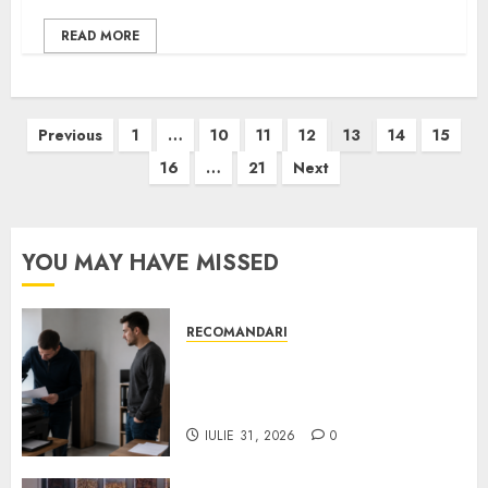
READ MORE
Paginație
Previous
1
…
10
11
12
13
14
15
articole
16
…
21
Next
YOU MAY HAVE MISSED
RECOMANDARI
Ce verifici înainte să cumperi
echipamente de birou second-
hand pentru firmă
IULIE 31, 2026
0