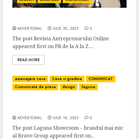
Revista Antreprenorului Online
ADVERTORIAL
IULIE 20, 2023
0
The post Revista Antreprenorului Online
appeared first on PR de la A la Z....
READ MORE
amenajare casa
Casa si gradina
COMUNICAT
Comunicate de presa
design
laguna
Laguna Showroom – brandul mai mic al
Bravo Group
ADVERTORIAL
IULIE 18, 2023
0
The post Laguna Showroom – brandul mai mic
al Bravo Group appeared first on...