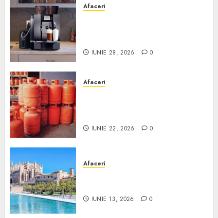
Afaceri
Cum obții un espressor în
comodat pentru firma ta:
Scurt ghid
IUNIE 28, 2026
0
Afaceri
Unde se pot încărca corect și
legal buteliile de gaz în
România?
IUNIE 22, 2026
0
Afaceri
Ce poți face în Mallorca în
afară de plajă
IUNIE 13, 2026
0