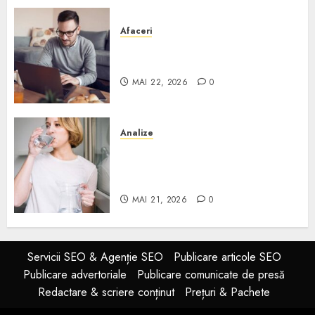
Afaceri
Cum alegi o locuință dacă
lucrezi de acasă?
MAI 22, 2026
0
Analize
Apa de rețea și apa de foraj:
diferențe și când ai nevoie de
filtrare sau tratare
MAI 21, 2026
0
Servicii SEO & Agenție SEO
Publicare articole SEO
Publicare advertoriale
Publicare comunicate de presă
Redactare & scriere conținut
Prețuri & Pachete