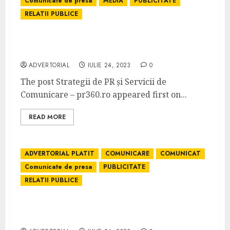
Comunicate de presa
MEDIA
PUBLICITATE
RELATII PUBLICE
Strategii de PR și Servicii de Comunicare –
pr360.ro
ADVERTORIAL
IULIE 24, 2023
0
The post Strategii de PR și Servicii de
Comunicare – pr360.ro appeared first on...
READ MORE
ADVERTORIAL PLATIT
COMUNICARE
COMUNICAT
Comunicate de presa
PUBLICITATE
RELATII PUBLICE
Promovare Online prin Advertoriale –
AdvertorialPromovare.ro