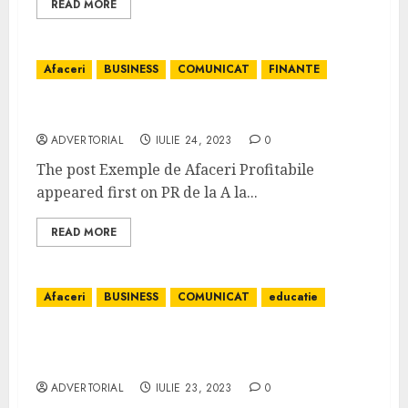
READ MORE
Afaceri
BUSINESS
COMUNICAT
FINANTE
Exemple de Afaceri Profitabile
ADVERTORIAL
IULIE 24, 2023
0
The post Exemple de Afaceri Profitabile
appeared first on PR de la A la...
READ MORE
Afaceri
BUSINESS
COMUNICAT
educatie
Revista de afaceri – Revista-
Antreprenorului.ro
ADVERTORIAL
IULIE 23, 2023
0