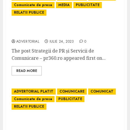
Comunicate de presa
MEDIA
PUBLICITATE
RELATII PUBLICE
Strategii de PR și Servicii de Comunicare –
pr360.ro
ADVERTORIAL
IULIE 24, 2023
0
The post Strategii de PR și Servicii de
Comunicare – pr360.ro appeared first on...
READ MORE
ADVERTORIAL PLATIT
COMUNICARE
COMUNICAT
Comunicate de presa
PUBLICITATE
RELATII PUBLICE
Promovare Online prin Advertoriale –
AdvertorialPromovare.ro