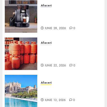
Afaceri
Cum obții un espressor în
comodat pentru firma ta:
Scurt ghid
IUNIE 28, 2026
0
Afaceri
Unde se pot încărca corect și
legal buteliile de gaz în
România?
IUNIE 22, 2026
0
Afaceri
Ce poți face în Mallorca în
afară de plajă
IUNIE 13, 2026
0