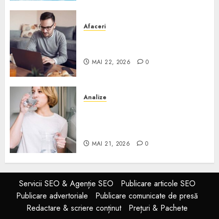
Afaceri
Cum alegi o locuință dacă
lucrezi de acasă?
MAI 22, 2026
0
Analize
Apa de rețea și apa de foraj:
diferențe și când ai nevoie de
filtrare sau tratare
MAI 21, 2026
0
Servicii SEO & Agenție SEO
Publicare articole SEO
Publicare advertoriale
Publicare comunicate de presă
Redactare & scriere conținut
Prețuri & Pachete