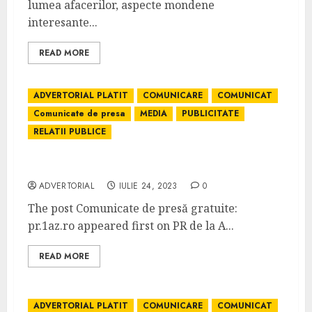
lumea afacerilor, aspecte mondene
interesante...
READ MORE
ADVERTORIAL PLATIT
COMUNICARE
COMUNICAT
Comunicate de presa
MEDIA
PUBLICITATE
RELATII PUBLICE
Comunicate de presă gratuite: pr.1az.ro
ADVERTORIAL
IULIE 24, 2023
0
The post Comunicate de presă gratuite:
pr.1az.ro appeared first on PR de la A...
READ MORE
ADVERTORIAL PLATIT
COMUNICARE
COMUNICAT