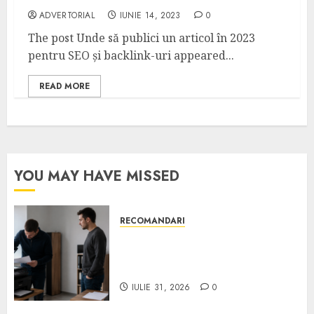
ADVERTORIAL
IUNIE 14, 2023
0
The post Unde să publici un articol în 2023
pentru SEO și backlink-uri appeared...
READ MORE
YOU MAY HAVE MISSED
RECOMANDARI
Ce verifici înainte să cumperi
echipamente de birou second-
hand pentru firmă
IULIE 31, 2026
0