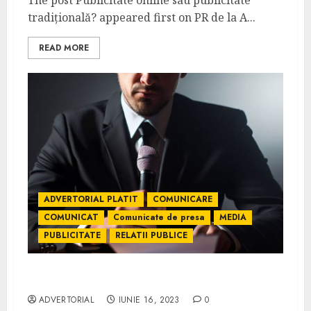
The post Publicitate online sau publicitate
tradițională? appeared first on PR de la A...
READ MORE
ADVERTORIAL PLATIT
COMUNICARE
COMUNICAT
Comunicate de presa
MEDIA
PUBLICITATE
RELATII PUBLICE
Comunicate de presă gratuite pe pr.1az.ro
ADVERTORIAL
IUNIE 16, 2023
0