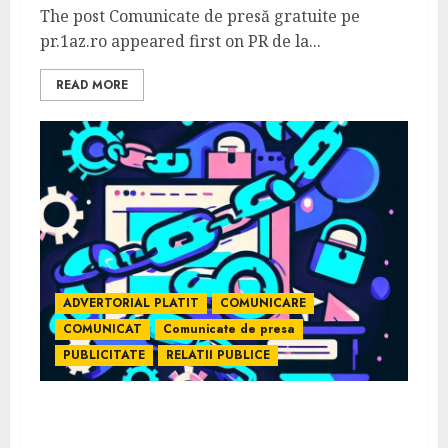
The post Comunicate de presă gratuite pe
pr.1az.ro appeared first on PR de la...
READ MORE
ADVERTORIAL PLATIT
COMUNICARE
COMUNICAT
Comunicate de presa
PUBLICITATE
RELATII PUBLICE
Unde să publici un articol în 2023 pentru
SEO și backlink-uri