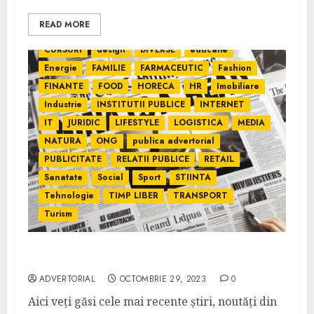
Comunicate de presa
Constructii
READ MORE
CONTABILITATE
COVID
CULTURA
CURSURI
design
DIVERSE
educatie
Energie
FAMILIE
FARMACEUTIC
Fashion
FINANTE
FOOD
HORECA
HR
Imobiliare
Industrie
INSTITUTII PUBLICE
INTERNET
IT
JURIDIC
LIFESTYLE
LOGISTICA
MEDIA
NATURA
ONG
publica advertorial
PUBLICITATE
RELATII PUBLICE
RETAIL
Sanatate
Social
Sport
STIINTA
Tehnologie
TIMP LIBER
TRANSPORT
Turism
Ziar360.ro – Sursa de Știri Online România
ADVERTORIAL
OCTOMBRIE 29, 2023
0
Aici veți găsi cele mai recente știri, noutăți din