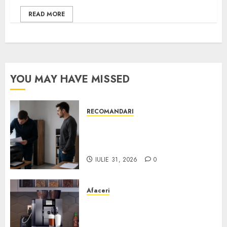
READ MORE
YOU MAY HAVE MISSED
RECOMANDARI
Ce verifici înainte să cumperi
echipamente de birou second-
hand pentru firmă
IULIE 31, 2026
0
Afaceri
Cum obții un espressor în
comodat pentru firma ta:
Scurt ghid