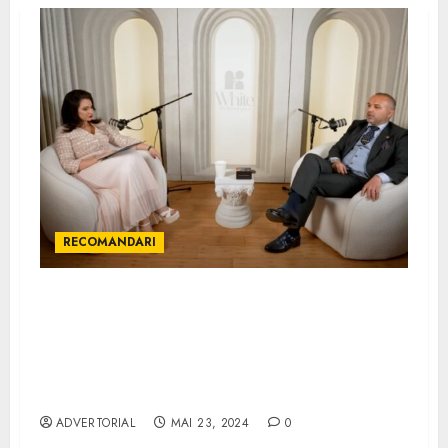
RECOMANDARI
Eduard Petrescu, CEO of EKO Group, on the
Podcast "White, Liminal Conversations
with Eliza Kazan": Eduard Reveals the
Challenges and Solutions in the
Entrepreneurial Journey
ADVERTORIAL
MAI 23, 2024
0