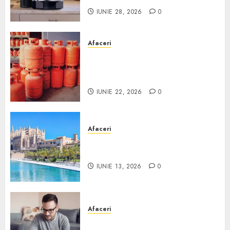
IUNIE 28, 2026
0
Afaceri
Unde se pot încărca corect și
legal buteliile de gaz în
România?
IUNIE 22, 2026
0
Afaceri
Ce poți face în Mallorca în
afară de plajă
IUNIE 13, 2026
0
Afaceri
Cum alegi o locuință dacă