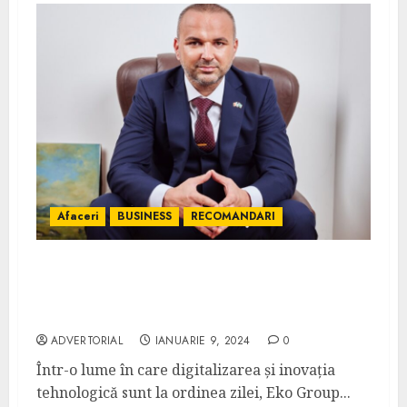
Afaceri
BUSINESS
RECOMANDARI
CEO Eko Group, Eduard Petrescu despre
Revoluția Publicității Digitale cu Reteaua
Digitala DOOH (indoor) de la Eko Group
ADVERTORIAL
IANUARIE 9, 2024
0
Într-o lume în care digitalizarea și inovația
tehnologică sunt la ordinea zilei, Eko Group...