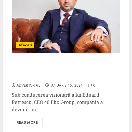
Afaceri
Eduard Petrescu și Echipa sa de Lideri la
Eko Group: Inovând în Vânzări, AI, Juridic,
Financiar și Operațional
ADVERTORIAL
IANUARIE 15, 2024
0
Sub conducerea vizionară a lui Eduard
Petrescu, CEO-ul Eko Group, compania a
devenit un...
READ MORE