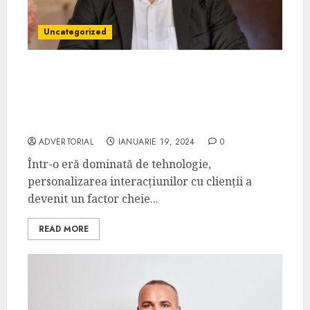
Uncategorized
Personalizarea Interacțiunilor cu Clienții:
Rolul lui Ovidiu Cioflan în Implementarea
Soluțiilor AI pentru o Comunicare mai
Eficientă cu Clienții la Eko Group
ADVERTORIAL
IANUARIE 19, 2024
0
Într-o eră dominată de tehnologie,
personalizarea interacțiunilor cu clienții a
devenit un factor cheie...
READ MORE