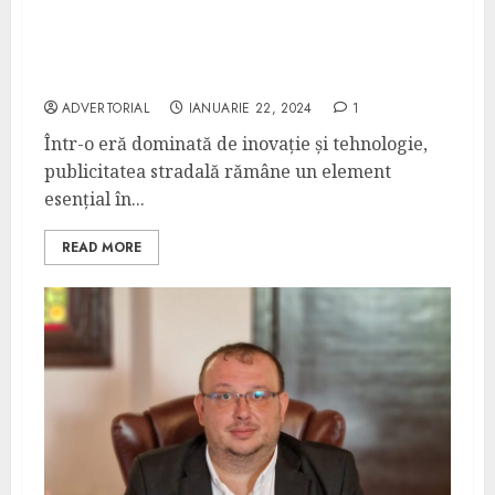
Drumul spre Excelență în Publicitatea
Stradală – Povestea PublicitateOOH.ro cu
Eduard Petrescu
ADVERTORIAL
IANUARIE 22, 2024
1
Într-o eră dominată de inovație și tehnologie,
publicitatea stradală rămâne un element
esențial în...
READ MORE