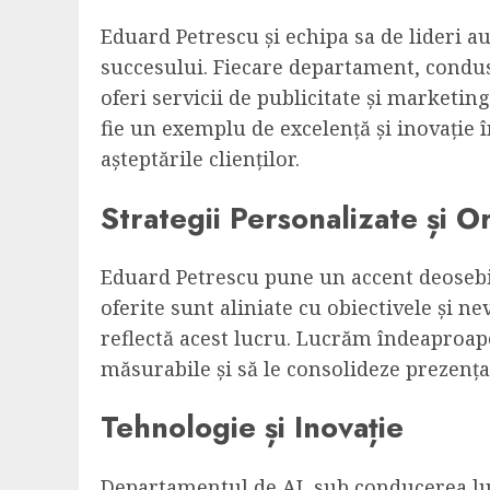
Eduard Petrescu și echipa sa de lideri a
succesului. Fiecare departament, condus 
oferi servicii de publicitate și marketin
fie un exemplu de excelență și inovație î
așteptările clienților.
Strategii Personalizate și O
Eduard Petrescu pune un accent deosebit 
oferite sunt aliniate cu obiectivele și ne
reflectă acest lucru. Lucrăm îndeaproape 
măsurabile și să le consolideze prezența
Tehnologie și Inovație
Departamentul de AI, sub conducerea lu