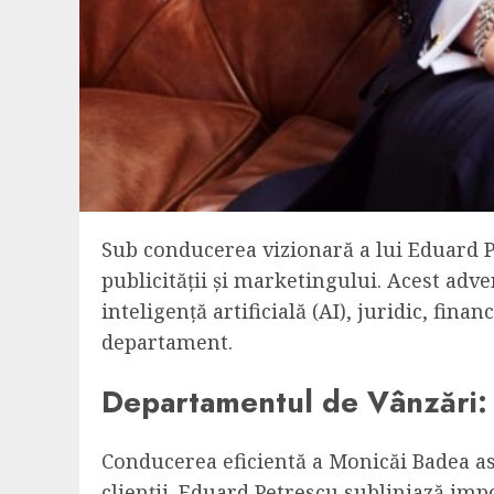
Sub conducerea vizionară a lui Eduard 
publicității și marketingului. Acest adv
inteligență artificială (AI), juridic, fin
departament.
Departamentul de Vânzări: 
Conducerea eficientă a Monicăi Badea as
clienții. Eduard Petrescu subliniază impo