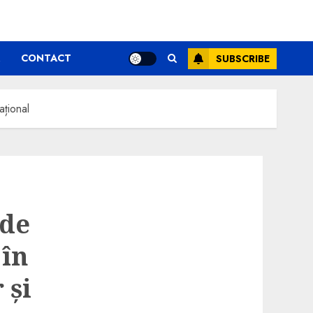
CONTACT
SUBSCRIBE
ațional
 de
 în
 și