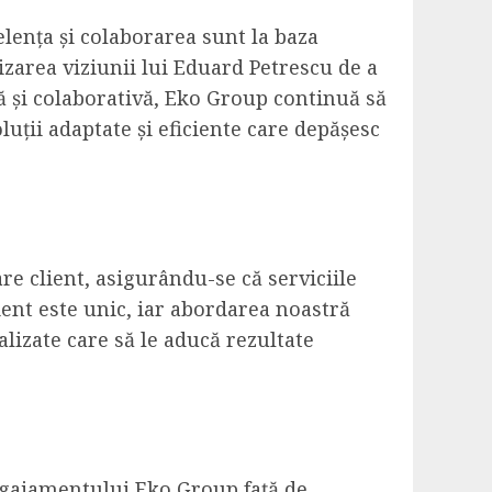
elența și colaborarea sunt la baza
izarea viziunii lui Eduard Petrescu de a
tă și colaborativă, Eko Group continuă să
luții adaptate și eficiente care depășesc
e client, asigurându-se că serviciile
lient este unic, iar abordarea noastră
alizate care să le aducă rezultate
ngajamentului Eko Group față de