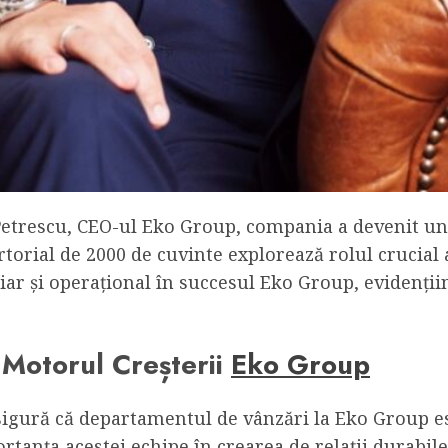
Petrescu, CEO-ul Eko Group, compania a devenit un
ertorial de 2000 de cuvinte explorează rolul crucial
anciar și operațional în succesul Eko Group, evidenții
Motorul Creșterii
Eko Group
igură că departamentul de vânzări la Eko Group est
rtanța acestei echipe în crearea de relații durabile 