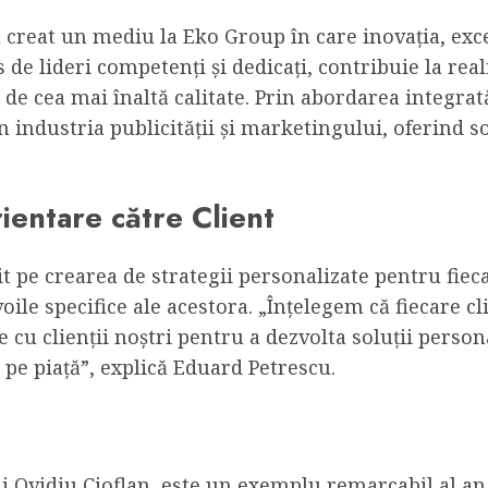
u creat un mediu la Eko Group în care inovația, exc
de lideri competenți și dedicați, contribuie la real
g de cea mai înaltă calitate. Prin abordarea integra
n industria publicității și marketingului, oferind so
rientare către Client
pe crearea de strategii personalizate pentru fiecar
voile specifice ale acestora. „Înțelegem că fiecare c
cu clienții noștri pentru a dezvolta soluții person
 pe piață”, explică Eduard Petrescu.
i Ovidiu Cioflan, este un exemplu remarcabil al a