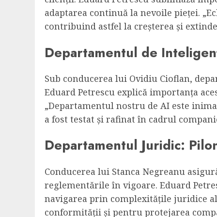
adaptarea continuă la nevoile pieței. „Ech
contribuind astfel la creșterea și extin
Departamentul de Inteligență
Sub conducerea lui Ovidiu Cioflan, depa
Eduard Petrescu explică importanța acestu
„Departamentul nostru de AI este inima i
a fost testat și rafinat în cadrul compa
Departamentul Juridic: Pilonu
Conducerea lui Stanca Negreanu asigură
reglementările în vigoare. Eduard Petre
navigarea prin complexitățile juridice a
conformității și pentru protejarea compa