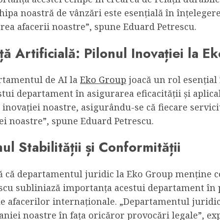
ipa noastră de vânzări este esențială în înțelegerea
derea afacerii noastre”, spune Eduard Petrescu.
 Artificială: Pilonul Inovației la 
rtamentul de AI la
Eko Group
joacă un rol esențial 
i departament în asigurarea eficacității și aplicabi
novației noastre, asigurându-se că fiecare serviciu
niei noastre”, spune Eduard Petrescu.
l Stabilității și Conformității
 că departamentul juridic la Eko Group menține co
scu subliniază importanța acestui departament în p
le afacerilor internaționale. „Departamentul juridi
niei noastre în fața oricăror provocări legale”, ex