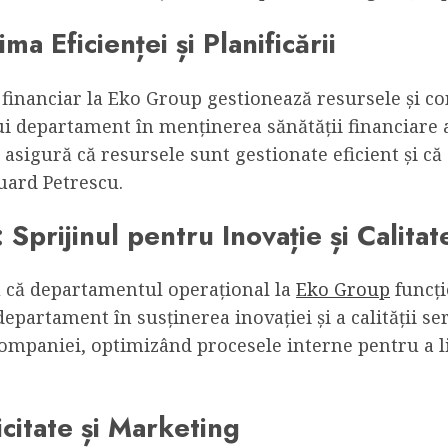
a Eficienței și Planificării
nanciar la Eko Group gestionează resursele și cont
i departament în menținerea sănătății financiare a
asigură că resursele sunt gestionate eficient și că
uard Petrescu.
prijinul pentru Inovație și Calitat
ă că departamentul operațional la
Eko Group
funcți
epartament în susținerea inovației și a calității se
ompaniei, optimizând procesele interne pentru a liv
icitate și Marketing