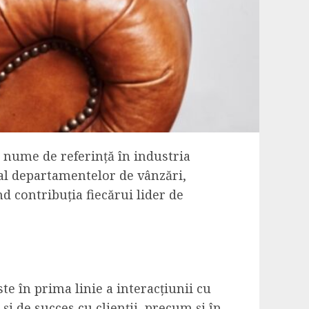
 nume de referință în industria
 al departamentelor de vânzări,
nd contribuția fiecărui lider de
e în prima linie a interacțiunii cu
și de succes cu clienții, precum și în