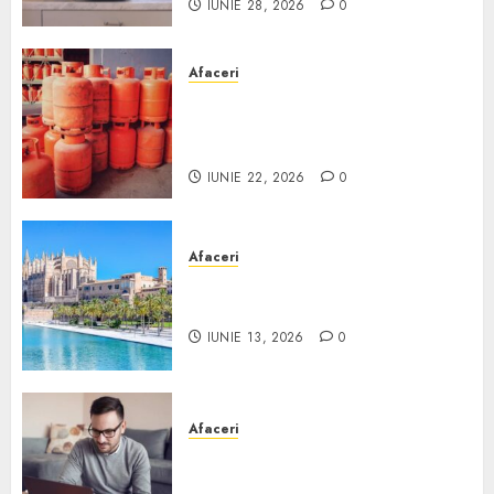
IUNIE 28, 2026
0
Afaceri
Unde se pot încărca corect și
legal buteliile de gaz în
România?
IUNIE 22, 2026
0
Afaceri
Ce poți face în Mallorca în
afară de plajă
IUNIE 13, 2026
0
Afaceri
Cum alegi o locuință dacă
lucrezi de acasă?