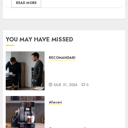
READ MORE
YOU MAY HAVE MISSED
RECOMANDARI
Ce verifici înainte să cumperi
echipamente de birou second-
hand pentru firmă
IULIE 31, 2026
0
Afaceri
Cum obții un espressor în
comodat pentru firma ta:
Scurt ghid