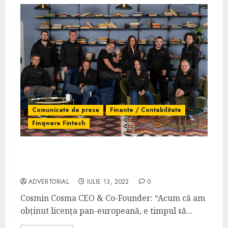
Comunicate de presa
Finante / Contabilitate
Finqware Fintech
Finqware Fintech țintește 450.000 EUR pe
Seedblink
ADVERTORIAL
IULIE 13, 2022
0
Cosmin Cosma CEO & Co-Founder: “Acum că am
obținut licența pan-europeană, e timpul să...