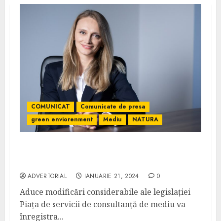
COMUNICAT
Comunicate de presa
green enviorenment
Mediu
NATURA
Green Environment Support 2024 va fi
dificil pt consultanța de mediu
ADVERTORIAL
IANUARIE 21, 2024
0
Aduce modificări considerabile ale legislației
Piața de servicii de consultanță de mediu va
înregistra...