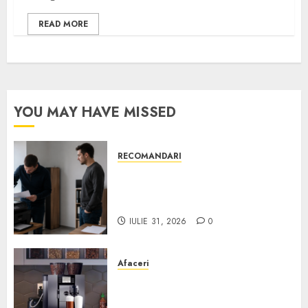
READ MORE
YOU MAY HAVE MISSED
RECOMANDARI
Ce verifici înainte să cumperi
echipamente de birou second-
hand pentru firmă
IULIE 31, 2026
0
Afaceri
Cum obții un espressor în
comodat pentru firma ta: