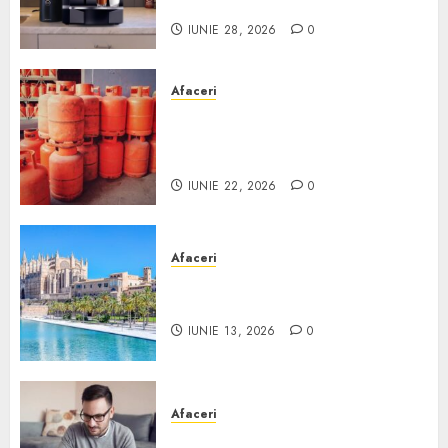
Scurt ghid
IUNIE 28, 2026
0
Afaceri
Unde se pot încărca corect și
legal buteliile de gaz în
România?
IUNIE 22, 2026
0
Afaceri
Ce poți face în Mallorca în
afară de plajă
IUNIE 13, 2026
0
Afaceri
Cum alegi o locuință dacă